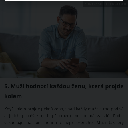
ZDROJ: SHUTTERSTOCK
5. Muži hodnotí každou ženu, která projde
kolem
Když kolem projde pěkná žena, snad každý muž se rád podívá
a jejich protěšek (je-li přítomen) mu to má za zlé. Podle
sexuologů na tom není nic nepřirozeného. Muži tak prý