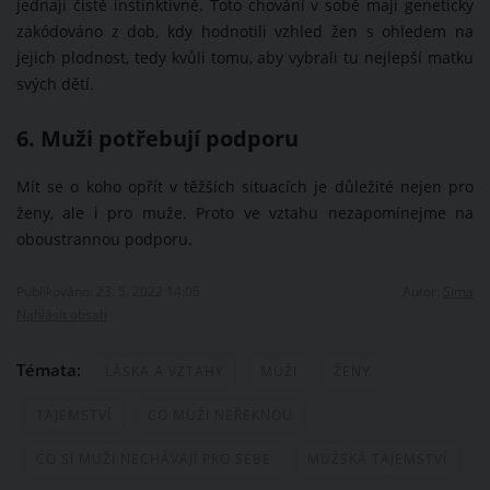
jednají čistě instinktivně. Toto chování v sobě mají geneticky
zakódováno z dob, kdy hodnotili vzhled žen s ohledem na
jejich plodnost, tedy kvůli tomu, aby vybrali tu nejlepší matku
svých dětí.
6. Muži potřebují podporu
Mít se o koho opřít v těžších situacích je důležité nejen pro
ženy, ale i pro muže. Proto ve vztahu nezapomínejme na
oboustrannou podporu.
Publikováno: 23. 5. 2022 14:05
Autor:
Sima
Nahlásit obsah
Témata:
LÁSKA A VZTAHY
MUŽI
ŽENY
TAJEMSTVÍ
CO MUŽI NEŘEKNOU
CO SI MUŽI NECHÁVAJÍ PRO SEBE
MUŽSKÁ TAJEMSTVÍ