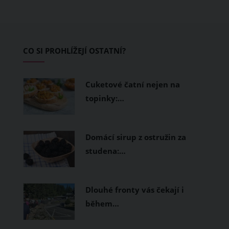
pokožku dýchat a pomohou vám
zvládnout i opravdu horké dny.
Základem letního šatníku by proto
CO SI PROHLÍŽEJÍ OSTATNÍ?
měly být přírodní nebo funkční
prodyšné tkaniny a volnější střihy.
Cuketové čatní nejen na
topinky:…
Domácí sirup z ostružin za
studena:…
Dlouhé fronty vás čekají i
během…