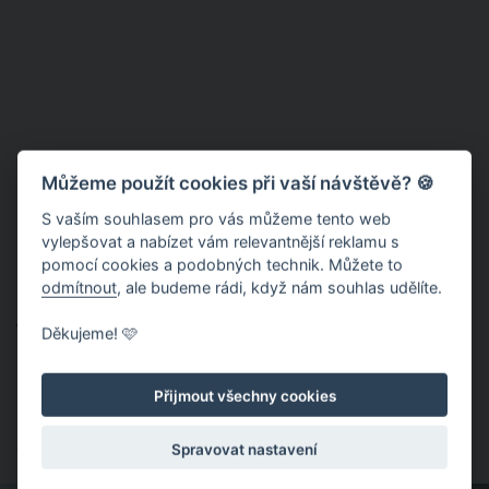
Můžeme použít cookies při vaší návštěvě? 🍪
S vaším souhlasem pro vás můžeme tento web
vylepšovat a nabízet vám relevantnější reklamu s
pomocí cookies a podobných technik. Můžete to
odmítnout
, ale budeme rádi, když nám souhlas udělíte.
4. Muži zažívají strach, obavy i starosti
Děkujeme! 🩷
Na muže se stereotypně nahlíží jako na bytosti, které nic
nerozhází, mají nervy ze železa, vše zvládnou a jsou nad věcí. I
Přijmout všechny cookies
proto muži často nedokážou přiznat, že také zažívají strach,
obavy či starosti.
Spravovat nastavení