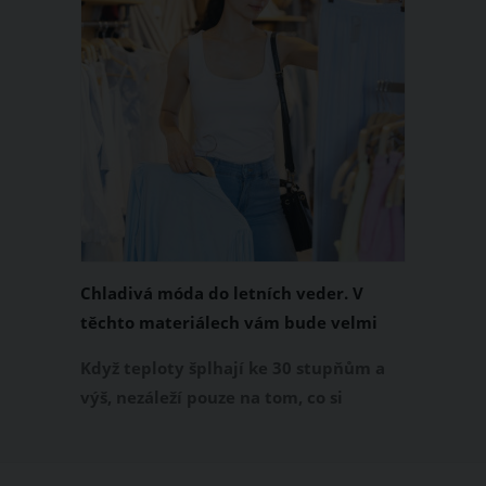
Chladivá móda do letních veder. V
těchto materiálech vám bude velmi
příjemně
Když teploty šplhají ke 30 stupňům a
výš, nezáleží pouze na tom, co si
obléknete, ale také z čeho je oblečení
ušité. Některé materiály totiž zadržují
teplo a pot, jiné naopak nechají