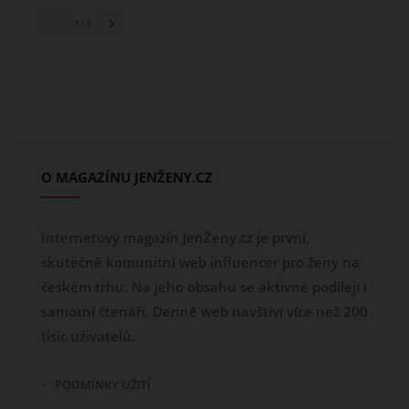
1
/ 3
O MAGAZÍNU JENŽENY.CZ
Internetový magazín JenŽeny.cz je první,
skutečně komunitní web influencer pro ženy na
českém trhu. Na jeho obsahu se aktivně podílejí i
samotní čtenáři. Denně web navštíví více než 200
tisíc uživatelů.
PODMÍNKY UŽITÍ