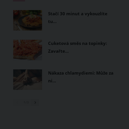
prodyšné tkaniny a volnější střihy.
Stačí 30 minut a vykouzlíte
tu…
Cuketová směs na topinky:
Zavařte…
Nákaza chlamydiemi: Může za
ni…
1
/ 3