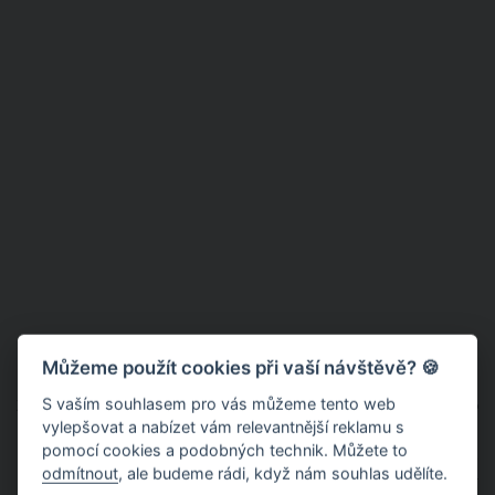
Nechce se vám vnucovat
Můžeme použít cookies při vaší návštěvě? 🍪
S vaším souhlasem pro vás můžeme tento web
Zažili jste spolu nádherné první rande, jenže on se vám jako
vylepšovat a nabízet vám relevantnější reklamu s
první neozval a musela jste mu napsat sama? Možná váš
pomocí cookies a podobných technik. Můžete to
protějšek nechce tlačit na pilu a vypadat příliš horlivě. Je
odmítnout
, ale budeme rádi, když nám souhlas udělíte.
pravděpodobné, že má strach z toho, že když vám jako první