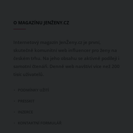
O MAGAZÍNU JENŽENY.CZ
Internetový magazín JenŽeny.cz je první,
skutečně komunitní web influencer pro ženy na
českém trhu. Na jeho obsahu se aktivně podílejí i
samotní čtenáři. Denně web navštíví více než 200
tisíc uživatelů.
PODMÍNKY UŽITÍ
PRESSKIT
INZERCE
KONTAKTNÍ FORMULÁŘ