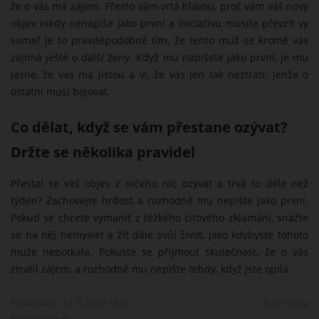
že o vás má zájem. Přesto vám vrtá hlavou, proč vám váš nový
objev nikdy nenapíše jako první a iniciativu musíte převzít vy
sama? Je to pravděpodobně tím, že tento muž se kromě vás
zajímá ještě o další ženy. Když mu napíšete jako první, je mu
jasné, že vás má jistou a ví, že vás jen tak neztratí. Jenže o
ostatní musí bojovat.
Co dělat, když se vám přestane ozývat?
Držte se několika pravidel
Přestal se váš objev z ničeho nic ozývat a trvá to déle než
týden? Zachovejte hrdost a rozhodně mu nepište jako první.
Pokud se chcete vymanit z těžkého citového zklamání, snažte
se na něj nemyslet a žít dále svůj život, jako kdybyste tohoto
muže nepotkala. Pokuste se přijmout skutečnost, že o vás
ztratil zájem, a rozhodně mu nepište tehdy, když jste opilá.
Publikováno: 18. 9. 2023 13:56
Autor:
Sima
Nahlásit obsah