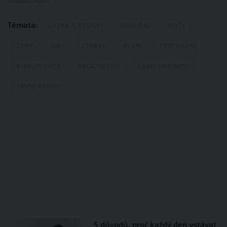
Témata:
LÁSKA A VZTAHY
RANDĚNÍ
MUŽI
ŽENY
SMS
ZPRÁVY
PSANÍ
TEXTOVÁNÍ
KOMUNIKACE
PROČ NEPÍŠE
ZAMILOVANOST
PRVNÍ RANDE
5 důvodů, proč každý den vstávat