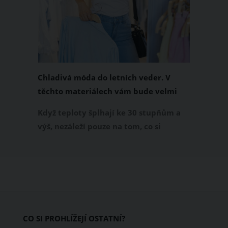
Chladivá móda do letních veder. V
těchto materiálech vám bude velmi
příjemně
Když teploty šplhají ke 30 stupňům a
výš, nezáleží pouze na tom, co si
obléknete, ale také z čeho je oblečení
ušité. Některé materiály totiž zadržují
teplo a pot, jiné naopak nechají
pokožku dýchat a pomohou vám
zvládnout i opravdu horké dny.
Základem letního šatníku by proto
CO SI PROHLÍŽEJÍ OSTATNÍ?
měly být přírodní nebo funkční