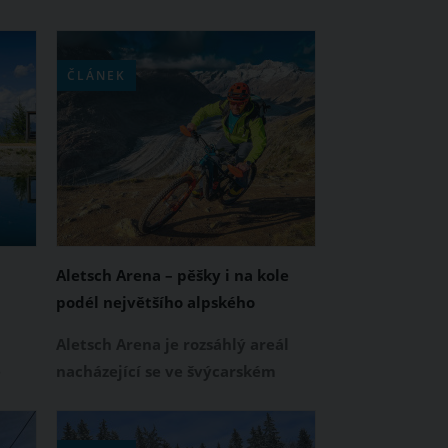
ČLÁNEK
Aletsch Arena – pěšky i na kole
podél největšího alpského
ledovce
Aletsch Arena je rozsáhlý areál
e
nacházející se ve švýcarském
Alp
kantonu Wallis přímo podél
největšího alpského ledovce