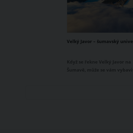
Velký Javor – šumavský unive
Když se řekne Velký Javor na
Šumavě, může se vám vybavi
Světový pohár v lyžování, alp
kuchyně, jeden z nejmoderně
dětských parků nebo v
neposlední řadě také titul
nejvyšší hory Šumavy.