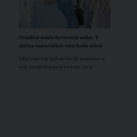
Chladivá móda do letních veder. V
těchto materiálech vám bude velmi
příjemně
Když teploty šplhají ke 30 stupňům a
výš, nezáleží pouze na tom, co si
obléknete, ale také z čeho je oblečení
ušité. Některé materiály totiž zadržují
teplo a pot, jiné naopak nechají
pokožku dýchat a pomohou vám
zvládnout i opravdu horké dny.
Základem letního šatníku by proto
měly být přírodní nebo funkční
prodyšné tkaniny a volnější střihy.