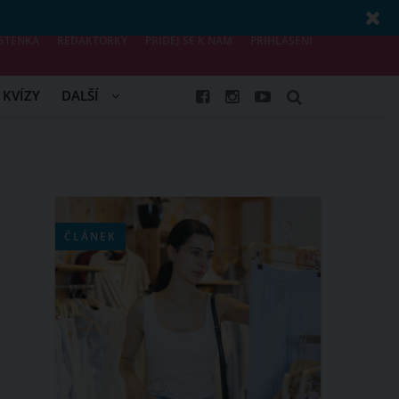
STĚNKA
REDAKTORKY
PŘIDEJ SE K NÁM
PŘIHLÁŠENÍ
KVÍZY
DALŠÍ
ČLÁNEK