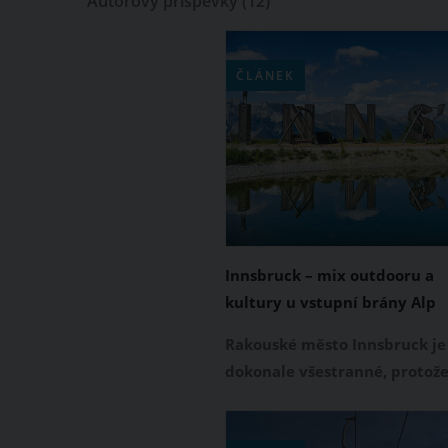
Autorovy příspěvky
(12)
ČLÁNEK
Innsbruck – mix outdooru a
kultury u vstupní brány Alp
Rakouské město Innsbruck je
dokonale všestranné, protož
díky bezprostřední blízkosti 
se tu dají hravě kombinovat