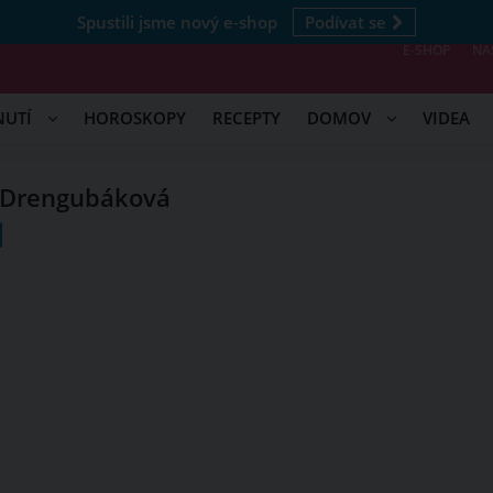
Spustili jsme nový e-shop
Podívat se
E-SHOP
NÁ
NUTÍ
HOROSKOPY
RECEPTY
DOMOV
VIDEA
 Drengubáková