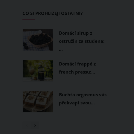
Panorama Card.
CO SI PROHLÍŽEJÍ OSTATNÍ?
Domácí sirup z
ostružin za studena:
…
Domácí frappé z
french pressu:…
Buchta orgasmus vás
překvapí svou…
1
/ 3