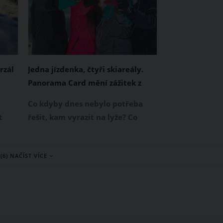
jejich stoprocentní provoz.
Letošní hlavní novinkou je
zrekonstruované zázemí v čele se
skidepotem.
rzál
Jedna jízdenka, čtyři skiareály.
Panorama Card mění zážitek z
lyžování na pomezí Jizerských hor
Co kdyby dnes nebylo potřeba
a Krkonoš.
t
řešit, kam vyrazit na lyže? Co
ská
kdyby stačilo sledovat počasí,
jších
sněhové podmínky nebo vlastní
(6) NAČÍST VÍCE
náladu a podle toho si vybrat
středisko? Přesně s touto
myšlenkou vznikl společný
projekt čtyř skiareálů na pomezí
Jizerských hor a Krkonoš –