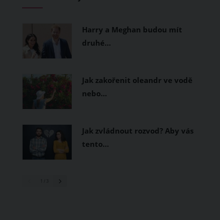
měly být přírodní nebo funkční
prodyšné tkaniny a volnější střihy.
Harry a Meghan budou mít
druhé…
Jak zakořenit oleandr ve vodě
nebo…
Jak zvládnout rozvod? Aby vás
tento…
1
/ 3