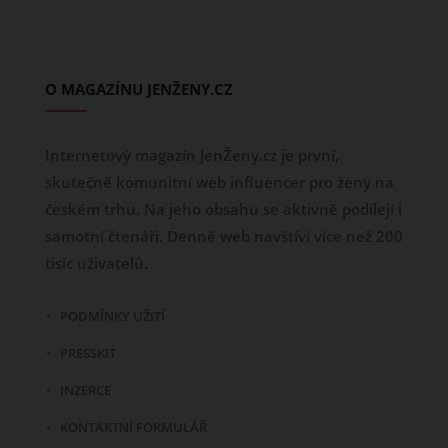
O MAGAZÍNU JENŽENY.CZ
Internetový magazín JenŽeny.cz je první,
skutečně komunitní web influencer pro ženy na
českém trhu. Na jeho obsahu se aktivně podílejí i
samotní čtenáři. Denně web navštíví více než 200
tisíc uživatelů.
PODMÍNKY UŽITÍ
PRESSKIT
INZERCE
KONTAKTNÍ FORMULÁŘ