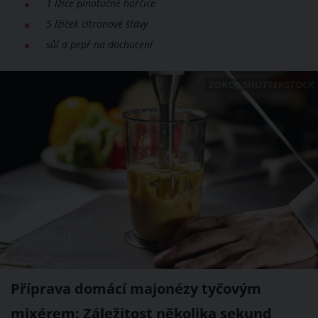
1 lžíce plnotučné hořčice
5 lžiček citronové šťávy
sůl a pepř na dochucení
ZDROJ: SHUTTERSTOCK
Příprava domácí majonézy tyčovým
mixérem: Záležitost několika sekund