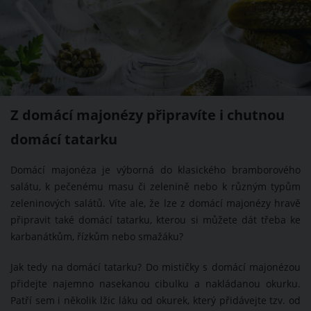
Z domácí majonézy připravíte i chutnou
domácí tatarku
Domácí majonéza je výborná do klasického bramborového
salátu, k pečenému masu či zelenině nebo k různým typům
zeleninových salátů. Víte ale, že lze z domácí majonézy hravě
připravit také domácí tatarku, kterou si můžete dát třeba ke
karbanátkům, řízkům nebo smažáku?
Jak tedy na domácí tatarku? Do mističky s domácí majonézou
přidejte najemno nasekanou cibulku a nakládanou okurku.
Patří sem i několik lžic láku od okurek, který přidávejte tzv. od