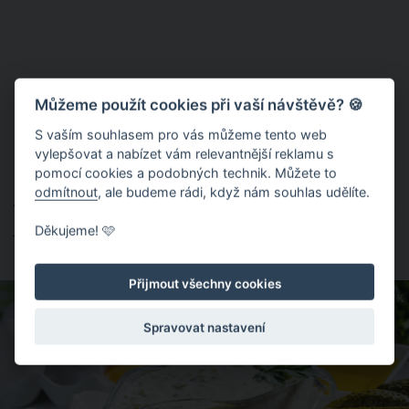
Můžeme použít cookies při vaší návštěvě? 🍪
S vaším souhlasem pro vás můžeme tento web
vylepšovat a nabízet vám relevantnější reklamu s
Následně až na dno odměrné nádoby vsuňte tyčový mixér,
pomocí cookies a podobných technik. Můžete to
který zapněte a kterým pohybujte velmi pomalu směrem
odmítnout
, ale budeme rádi, když nám souhlas udělíte.
vzhůru zhruba 10 sekund. Při tomto pohybu si představujte,
jako by šlo o píst. Po 10 sekundách máte hotovo a domácí
Děkujeme! 🩷
majonéza je na světě.
Přijmout všechny cookies
ZDROJ: SHUTTERSTOCK
Spravovat nastavení