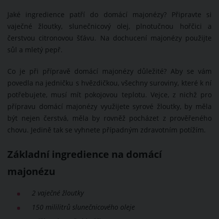
Jaké ingredience patří do domácí majonézy? Připravte si
vaječné žloutky, slunečnicový olej, plnotučnou hořčici a
čerstvou citronovou šťávu. Na dochucení majonézy použijte
sůl a mletý pepř.
Co je při přípravě domácí majonézy důležité? Aby se vám
povedla na jedničku s hvězdičkou, všechny suroviny, které k ní
potřebujete, musí mít pokojovou teplotu. Vejce, z nichž pro
přípravu domácí majonézy využijete syrové žloutky, by měla
být nejen čerstvá, měla by rovněž pocházet z prověřeného
chovu. Jedině tak se vyhnete případným zdravotním potížím.
Základní ingredience na domácí
majonézu
2 vaječné žloutky
150 mililitrů slunečnicového oleje