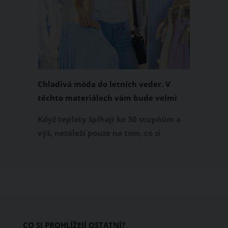
Chladivá móda do letních veder. V
těchto materiálech vám bude velmi
příjemně
Když teploty šplhají ke 30 stupňům a
výš, nezáleží pouze na tom, co si
obléknete, ale také z čeho je oblečení
ušité. Některé materiály totiž zadržují
teplo a pot, jiné naopak nechají
pokožku dýchat a pomohou vám
zvládnout i opravdu horké dny.
Základem letního šatníku by proto
CO SI PROHLÍŽEJÍ OSTATNÍ?