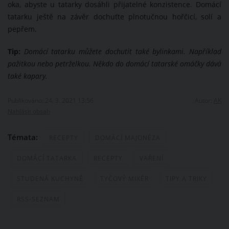
oka, abyste u tatarky dosáhli přijatelné konzistence. Domácí
tatarku ještě na závěr dochuťte plnotučnou hořčicí, solí a
pepřem.
Tip:
Domácí tatarku můžete dochutit také bylinkami. Například
pažitkou nebo petrželkou. Někdo do domácí tatarské omáčky dává
také kapary.
Publikováno: 24. 3. 2021 13:56
Autor:
AK
Nahlásit obsah
Témata:
RECEPTY
DOMÁCÍ MAJONÉZA
DOMÁCÍ TATARKA
RECEPTY
VAŘENÍ
STUDENÁ KUCHYNĚ
TYČOVÝ MIXÉR
TIPY A TRIKY
RSS-SEZNAM