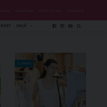
STĚNKA
REDAKTORKY
PŘIDEJ SE K NÁM
PŘIHLÁŠENÍ
KVÍZY
DALŠÍ
ČLÁNEK