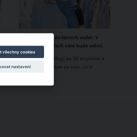
í
Chladivá móda do letních veder. V
těchto materiálech vám bude velmi
t všechny cookies
příjemně
Když teploty šplhají ke 30 stupňům a
výš, nezáleží pouze na tom, co si
vovat nastavení
obléknete, ale také z čeho je oblečení
ušité. Některé materiály totiž zadržují
teplo a pot, jiné naopak nechají
pokožku dýchat a pomohou vám
zvládnout i opravdu horké dny.
Základem letního šatníku by proto
měly být přírodní nebo funkční
prodyšné tkaniny a volnější střihy.