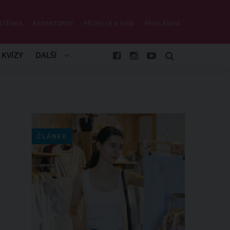
STĚNKA
REDAKTORKY
PŘIDEJ SE K NÁM
PŘIHLÁŠENÍ
KVÍZY
DALŠÍ
ČLÁNEK