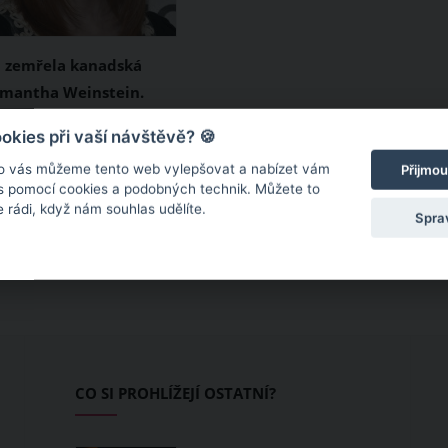
h zemřela kanadská
amantha Weinstein.
 remaku filmu Stephena
28 letech tento svět
kies při vaší návštěvě? 🍪
ie
stila nadějná
o vás můžeme tento web vylepšovat a nabízet vám
Přijmou
herečka Samantha
 s pomocí cookies a podobných technik. Můžete to
 rádi, když nám souhlas udělíte.
 Zemřela 14. května
Spra
ocnici Princess
v kanadském Torontu
 formu rakoviny
která jí byla
ována v roce 2021.
CO SI PROHLÍŽEJÍ OSTATNÍ?