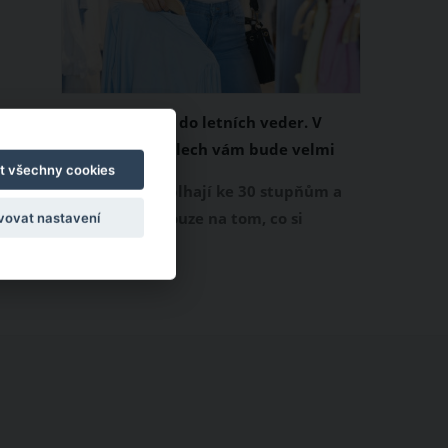
Chladivá móda do letních veder. V
těchto materiálech vám bude velmi
t všechny cookies
příjemně
Když teploty šplhají ke 30 stupňům a
výš, nezáleží pouze na tom, co si
vovat nastavení
obléknete, ale také z čeho je oblečení
ušité. Některé materiály totiž zadržují
teplo a pot, jiné naopak nechají
pokožku dýchat a pomohou vám
zvládnout i opravdu horké dny.
Základem letního šatníku by proto
měly být přírodní nebo funkční
prodyšné tkaniny a volnější střihy.