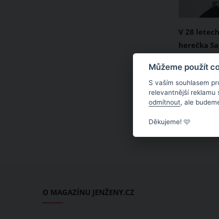
V 28 letec
herečka S
Zazářila v
V pouhých 
Můžeme použít coo
Kinga Carr
navždy opu
S vaším souhlasem pr
kanadská 
relevantnější reklamu
odmítnout
, ale budeme
Weinstein.
2023 v nem
Děkujeme! 🩷
Margaret 
na vzácnou
vaječníků, 
diagnostik
O MAGAZÍNU JENŽENY.CZ