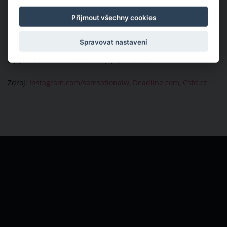
Přijmout všechny cookies
Tato mladá talentovaná žena se ještě několik týdnů před smrtí
stačila vdát. Bohužel její manžel Michael Knutson ji přežil.
Spravovat nastavení
Kromě něj na tomto světě nechala své milované rodiče Davida
a Jojo a sestru Sabrinu. Čest její památce!
Zdroj:
Instagram.com/samsationalw
,
Deadline.com
,
Csfd.cz