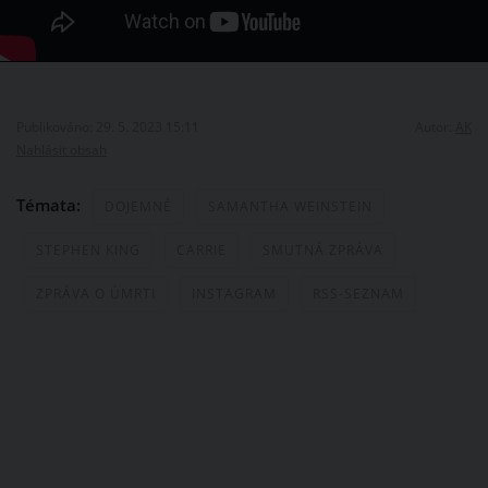
Publikováno: 29. 5. 2023 15:11
Autor:
AK
Nahlásit obsah
Témata:
DOJEMNÉ
SAMANTHA WEINSTEIN
STEPHEN KING
CARRIE
SMUTNÁ ZPRÁVA
ZPRÁVA O ÚMRTI
INSTAGRAM
RSS-SEZNAM