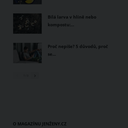
Bílá larva v hlíně nebo
kompostu:…
Proč nepíše? 5 důvodů, proč
se…
1
/ 3
O MAGAZÍNU JENŽENY.CZ