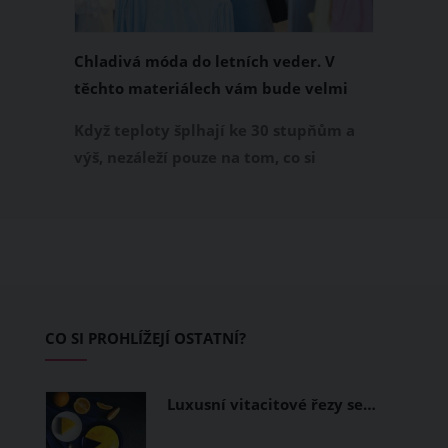
Chladivá móda do letních veder. V
těchto materiálech vám bude velmi
příjemně
Když teploty šplhají ke 30 stupňům a
výš, nezáleží pouze na tom, co si
obléknete, ale také z čeho je oblečení
ušité. Některé materiály totiž zadržují
teplo a pot, jiné naopak nechají
pokožku dýchat a pomohou vám
zvládnout i opravdu horké dny.
Základem letního šatníku by proto
CO SI PROHLÍŽEJÍ OSTATNÍ?
měly být přírodní nebo funkční
prodyšné tkaniny a volnější střihy.
Luxusní vitacitové řezy se…