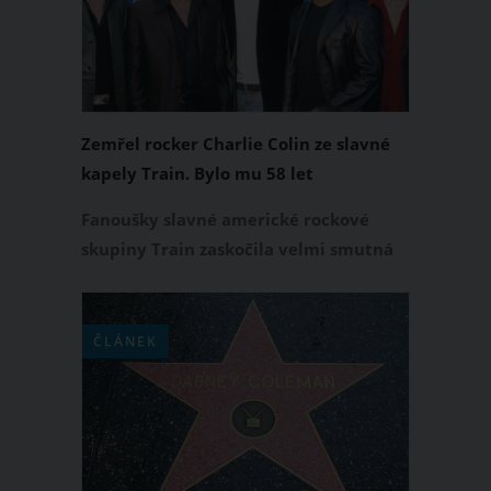
Trials v anglickém Devonu.
Zemřel rocker Charlie Colin ze slavné
kapely Train. Bylo mu 58 let
Fanoušky slavné americké rockové
skupiny Train zaskočila velmi smutná
zpráva. Ve věku pouhých 58 let
tragicky zemřel jeden ze zakládajících
členů této hudební formace, Charlie
ČLÁNEK
Colin. Jeho tělo bylo objeveno bez
známek života v domě v belgickém
Bruselu.