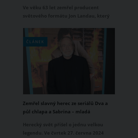
Ve věku 63 let zemřel producent
světového formátu Jon Landau, který
stál za úspěchem filmových trháků
Titanic a Avatar. Po ročním boji
bohužel podlehl rakovině. Zpráva o
ČLÁNEK
jeho smrti obletěla svět v sobotu 6.
července 2024.
Zemřel slavný herec ze seriálů Dva a
půl chlapa a Sabrina – mladá
čarodějnice. Fanoušci Martina Mulla
Herecký svět přišel o jednu velkou
jsou v šoku
legendu. Ve čvrtek 27. června 2024