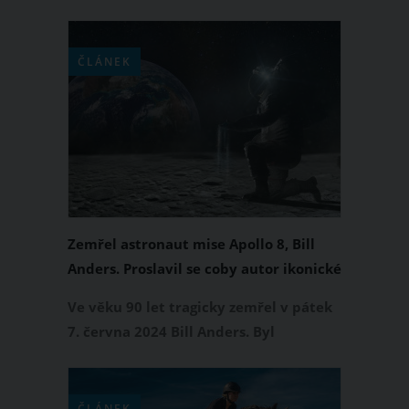
zemřel slavný herec a komik Martin
Mull, který se do srdcí fanoušků po
celém světa zapsal zvláště svými
ČLÁNEK
legendárními rolemi v seriálech Dva a
půl chlapa a Sabrina – mladá
čarodějnice.
Zemřel astronaut mise Apollo 8, Bill
Anders. Proslavil se coby autor ikonické
fotografie Earthrise
Ve věku 90 let tragicky zemřel v pátek
7. června 2024 Bill Anders. Byl
astronautem mise Apollo 8 a tvůrcem
ikonické fotografie Earthrise. Jeho
odkaz zůstává nesmazatelnou součástí
ČLÁNEK