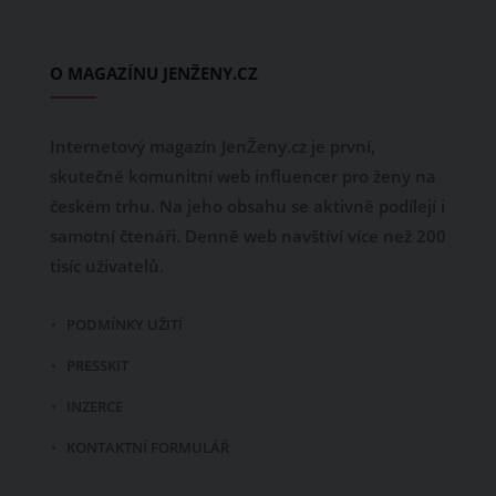
O MAGAZÍNU JENŽENY.CZ
Internetový magazín JenŽeny.cz je první,
skutečně komunitní web influencer pro ženy na
českém trhu. Na jeho obsahu se aktivně podílejí i
samotní čtenáři. Denně web navštíví více než 200
tisíc uživatelů.
PODMÍNKY UŽITÍ
PRESSKIT
INZERCE
KONTAKTNÍ FORMULÁŘ