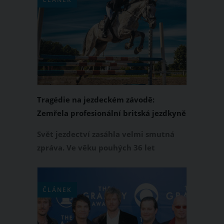
historie vesmírného průzkumu.
Tragédie na jezdeckém závodě:
Zemřela profesionální britská jezdkyně
Georgie Campbell, měla 36 let
Svět jezdectví zasáhla velmi smutná
zpráva. Ve věku pouhých 36 let
zemřela britská jezdkyně Georgie
Campbell. Osudným jí byl pád z koně
během jezdecké soutěže. K této
ČLÁNEK
nešťastné události došlo na prestižním
závodě Bicton International Horse