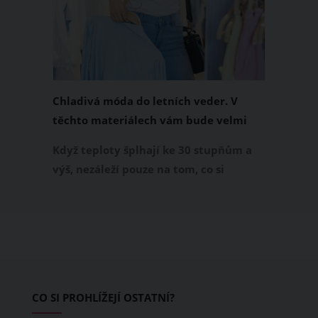
Chladivá móda do letních veder. V
těchto materiálech vám bude velmi
příjemně
Když teploty šplhají ke 30 stupňům a
výš, nezáleží pouze na tom, co si
obléknete, ale také z čeho je oblečení
ušité. Některé materiály totiž zadržují
teplo a pot, jiné naopak nechají
pokožku dýchat a pomohou vám
zvládnout i opravdu horké dny.
Základem letního šatníku by proto
CO SI PROHLÍŽEJÍ OSTATNÍ?
měly být přírodní nebo funkční