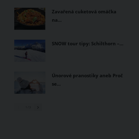
prodyšné tkaniny a volnější střihy.
Zavařená cuketová omáčka
na…
SNOW tour tipy: Schilthorn –…
Únorové pranostiky aneb Proč
se…
1
/ 3