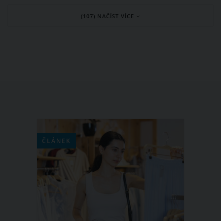
žlučovodu slavný herec Ian Gelder,
(107) NAČÍST VÍCE
který v seriálu ztvárnil postavu
šlechtice Kevana Lannistera.
ČLÁNEK