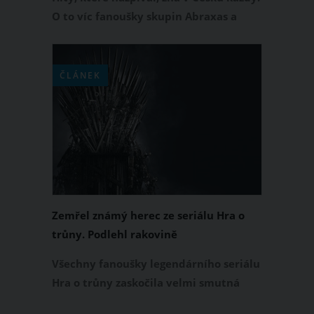
O to víc fanoušky skupin Abraxas a
Tango zastihla velmi smutná zpráva. Ve
věku 71 let zemřel zpěvák a skladatel
Miroslav Imrich. Jak informoval deník
ČLÁNEK
Blesk, z tohoto světa odešel velmi
tragickým způsobem.
Zemřel známý herec ze seriálu Hra o
trůny. Podlehl rakovině
Všechny fanoušky legendárního seriálu
Hra o trůny zaskočila velmi smutná
zpráva. V 74 letech podlehl rakovině