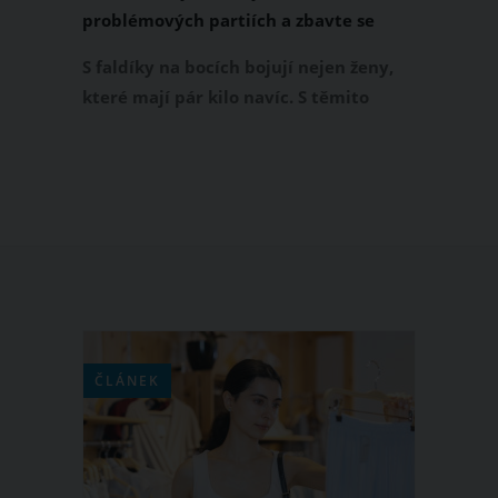
problémových partiích a zbavte se
madel lásky
S faldíky na bocích bojují nejen ženy,
které mají pár kilo navíc. S těmito
problémovými partiemi jsou často
nespokojené i štíhlé ženy. Pokud
pravidelně cvičíte, ale faldíky vám
stále zůstávají, zahrňte do svého plánu
následujících pět účinných cviků na
boky. Když své problémové partie
budete procvičovat každý druhý den,
do měsíce máte faldíky pryč.
ČLÁNEK