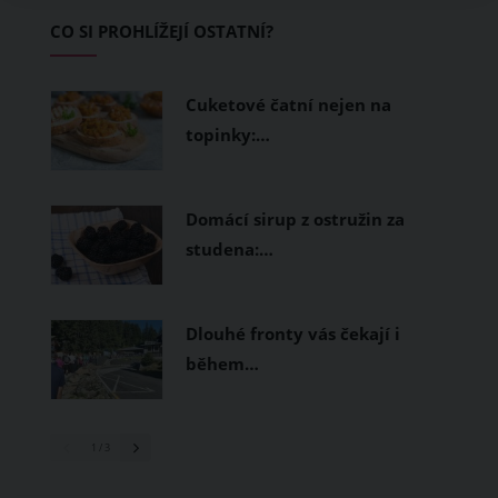
Základem letního šatníku by proto
CO SI PROHLÍŽEJÍ OSTATNÍ?
měly být přírodní nebo funkční
prodyšné tkaniny a volnější střihy.
Cuketové čatní nejen na
topinky:…
Domácí sirup z ostružin za
studena:…
Dlouhé fronty vás čekají i
během…
1
/ 3