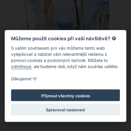
Můžeme použít cookies při vaší návštěvě? 🍪
S vaším souhlasem pro vás můžeme tento web
vylepšovat a nabízet vám relevantnější reklamu s
Chladivá móda do letních veder. V
pomocí cookies a podobných technik. Můžete to
těchto materiálech vám bude velmi
odmítnout
, ale budeme rádi, když nám souhlas udělíte.
příjemně
Když teploty šplhají ke 30 stupňům a
Děkujeme! 🩷
výš, nezáleží pouze na tom, co si
obléknete, ale také z čeho je oblečení
Přijmout všechny cookies
ušité. Některé materiály totiž zadržují
teplo a pot, jiné naopak nechají
Spravovat nastavení
pokožku dýchat a pomohou vám
zvládnout i opravdu horké dny.