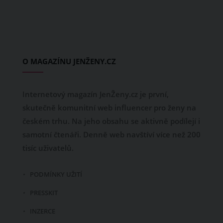
O MAGAZÍNU JENŽENY.CZ
Internetový magazín JenŽeny.cz je první,
skutečně komunitní web influencer pro ženy na
českém trhu. Na jeho obsahu se aktivně podílejí i
samotní čtenáři. Denně web navštíví více než 200
tisíc uživatelů.
PODMÍNKY UŽITÍ
PRESSKIT
INZERCE