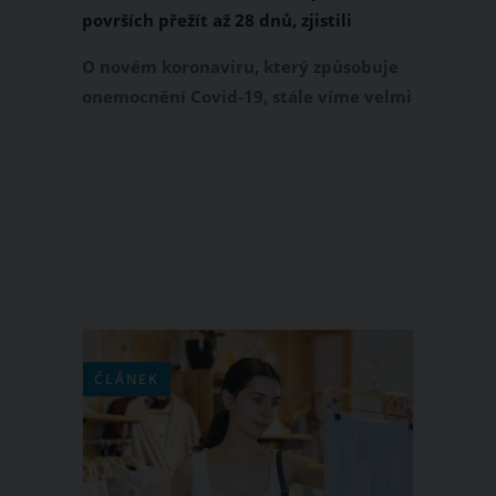
površích přežít až 28 dnů, zjistili
australští vědci. Rizikové je sklo, nerez,
O novém koronaviru, který způsobuje
plast či papír
onemocnění Covid-19, stále víme velmi
málo. Odhalit jeho vlastnosti a chování
se proto snaží desetitisíce vědců z
celého světa. Odborníci z Australského
centra pro prevenci chorob (ACDP)
zkoumali, jak dlouho tento virus
přežije na určitých površích. Jejich
zjištění není vůbec příjemné.
ČLÁNEK