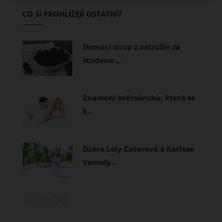
Základem letního šatníku by proto
CO SI PROHLÍŽEJÍ OSTATNÍ?
měly být přírodní nebo funkční
prodyšné tkaniny a volnější střihy.
Domácí sirup z ostružin za
studena:…
Znamení zvěrokruhu, která se
k…
Dcera Lely Ceterové a Karlose
Vémoly…
1
/ 3