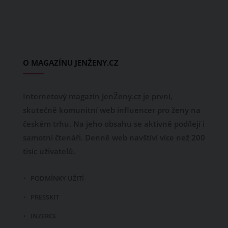
O MAGAZÍNU JENŽENY.CZ
Internetový magazín JenŽeny.cz je první,
skutečně komunitní web influencer pro ženy na
českém trhu. Na jeho obsahu se aktivně podílejí i
samotní čtenáři. Denně web navštíví více než 200
tisíc uživatelů.
PODMÍNKY UŽITÍ
PRESSKIT
INZERCE