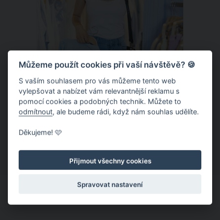
Můžeme použít cookies při vaší návštěvě? 🍪
S vaším souhlasem pro vás můžeme tento web
vylepšovat a nabízet vám relevantnější reklamu s
Chladivá móda do letních veder. V
pomocí cookies a podobných technik. Můžete to
těchto materiálech vám bude velmi
odmítnout
, ale budeme rádi, když nám souhlas udělíte.
příjemně
Když teploty šplhají ke 30 stupňům a
Děkujeme! 🩷
výš, nezáleží pouze na tom, co si
obléknete, ale také z čeho je oblečení
Přijmout všechny cookies
ušité. Některé materiály totiž zadržují
teplo a pot, jiné naopak nechají
Spravovat nastavení
pokožku dýchat a pomohou vám
zvládnout i opravdu horké dny.