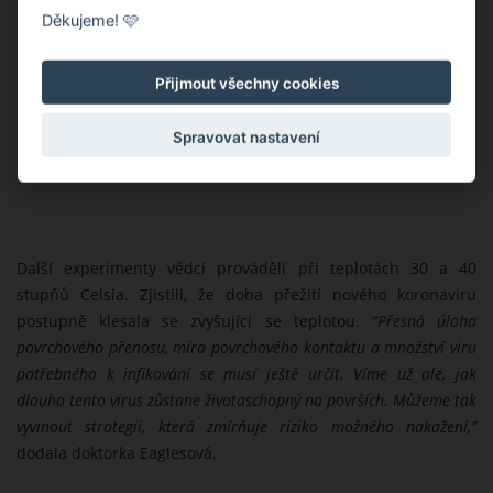
Děkujeme! 🩷
Přijmout všechny cookies
Spravovat nastavení
Další experimenty vědci prováděli při teplotách 30 a 40
stupňů Celsia. Zjistili, že doba přežití nového koronaviru
postupně klesala se zvyšující se teplotou.
“Přesná úloha
povrchového přenosu, míra povrchového kontaktu a množství viru
potřebného k infikování se musí ještě určit. Víme už ale, jak
dlouho tento virus zůstane životaschopný na površích. Můžeme tak
vyvinout strategii, která zmírňuje riziko možného nakažení,”
dodala doktorka Eaglesová.