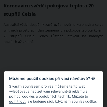
Koronaviru svědčí pokojová teplota 20
stupňů Celsia
Australští vědci dospěli k závěru, že novému koronaviru se ve
vnitřních prostorách daří zejména při pokojové teplotě kolem
20 stupňů Celsia. Tehdy zůstane infekční na hladkých
površích až 28 dní.
Můžeme použít cookies při vaší návštěvě? 🍪
S vaším souhlasem pro vás můžeme tento web
vylepšovat a nabízet vám relevantnější reklamu s
pomocí cookies a podobných technik. Můžete to
odmítnout
, ale budeme rádi, když nám souhlas udělíte.