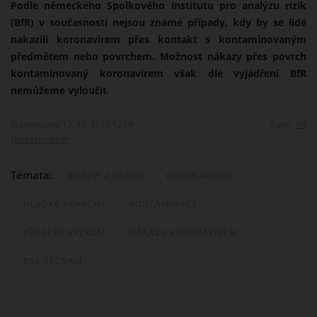
Podle německého Spolkového institutu pro analýzu rizik
(BfR) v současnosti nejsou známé případy, kdy by se lidé
nakazili koronavirem přes kontakt s kontaminovaným
předmětem nebo povrchem. Možnost nákazy přes povrch
kontaminovaný koronavirem však dle vyjádření BfR
nemůžeme vyloučit
.
Publikováno: 13. 10. 2020 12:00
Autor:
AK
Nahlásit obsah
Témata:
ZDRAVÍ A KRÁSA
KORONAVIRUS
HLADKÉ POVRCHY
KONTAMINACE
VĚDECKÝ VÝZKUM
NÁKAZA KORONAVIREM
RSS-SEZNAM