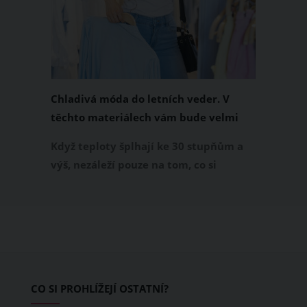
Chladivá móda do letních veder. V
těchto materiálech vám bude velmi
příjemně
Když teploty šplhají ke 30 stupňům a
výš, nezáleží pouze na tom, co si
obléknete, ale také z čeho je oblečení
ušité. Některé materiály totiž zadržují
teplo a pot, jiné naopak nechají
pokožku dýchat a pomohou vám
zvládnout i opravdu horké dny.
Základem letního šatníku by proto
CO SI PROHLÍŽEJÍ OSTATNÍ?
měly být přírodní nebo funkční