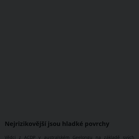
Nejrizikovější jsou hladké povrchy
Vědci z ACDP v australském Geelongu na základě svých