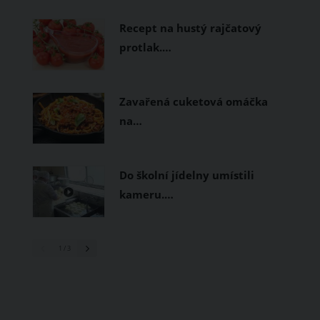
prodyšné tkaniny a volnější střihy.
Recept na hustý rajčatový
protlak.…
Zavařená cuketová omáčka
na…
Do školní jídelny umístili
kameru.…
1
/ 3