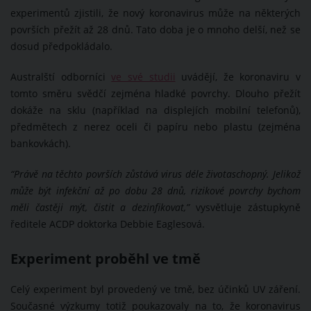
experimentů zjistili, že nový koronavirus může na některých
površích přežít až 28 dnů. Tato doba je o mnoho delší, než se
dosud předpokládalo.
Australští odborníci
ve své studii
uvádějí, že koronaviru v
tomto směru svědčí zejména hladké povrchy. Dlouho přežít
dokáže na sklu (například na displejích mobilní telefonů),
předmětech z nerez oceli či papíru nebo plastu (zejména
bankovkách).
“Právě na těchto površích zůstává virus déle životaschopný. Jelikož
může být infekční až po dobu 28 dnů, rizikové povrchy bychom
měli častěji mýt, čistit a dezinfikovat,”
vysvětluje zástupkyně
ředitele ACDP doktorka Debbie Eaglesová.
Experiment proběhl ve tmě
Celý experiment byl provedený ve tmě, bez účinků UV záření.
Současné výzkumy totiž poukazovaly na to, že koronavirus