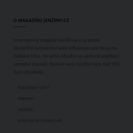
O MAGAZÍNU JENŽENY.CZ
Internetový magazín JenŽeny.cz je první,
skutečně komunitní web influencer pro ženy na
českém trhu. Na jeho obsahu se aktivně podílejí i
samotní čtenáři. Denně web navštíví více než 200
tisíc uživatelů.
PODMÍNKY UŽITÍ
PRESSKIT
INZERCE
KONTAKTNÍ FORMULÁŘ