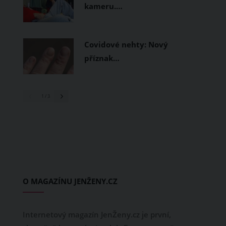
kameru.…
Covidové nehty: Nový
příznak…
1
/ 3
O MAGAZÍNU JENŽENY.CZ
Internetový magazín JenŽeny.cz je první,