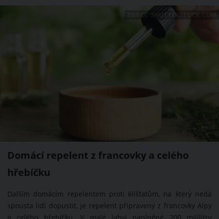
ZDROJ: SHUTTERSTOCK.COM
Domácí repelent z francovky a celého
hřebíčku
Dalším domácím repelentem proti klíšťatům, na který nedá
spousta lidí dopustit, je repelent připravený z francovky Alpy
a celého hřebíčku. V malé lahvi naplněné 200 mililitry