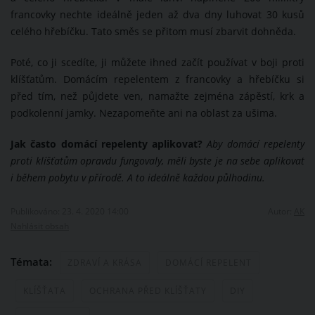
francovky nechte ideálně jeden až dva dny luhovat 30 kusů
celého hřebíčku. Tato směs se přitom musí zbarvit dohněda.
Poté, co ji scedíte, ji můžete ihned začít používat v boji proti
klíšťatům. Domácím repelentem z francovky a hřebíčku si
před tím, než půjdete ven, namažte zejména zápěstí, krk a
podkolenní jamky. Nezapomeňte ani na oblast za ušima.
Jak často domácí repelenty aplikovat?
Aby domácí repelenty
proti klíšťatům opravdu fungovaly, měli byste je na sebe aplikovat
i během pobytu v přírodě. A to ideálně každou půlhodinu.
Publikováno: 23. 4. 2020 14:00
Autor:
AK
Nahlásit obsah
Témata:
ZDRAVÍ A KRÁSA
DOMÁCÍ REPELENT
KLÍŠŤATA
OCHRANA PŘED KLÍŠŤATY
DIY