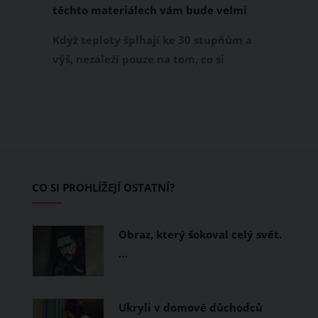
těchto materiálech vám bude velmi
příjemně
Když teploty šplhají ke 30 stupňům a
výš, nezáleží pouze na tom, co si
obléknete, ale také z čeho je oblečení
ušité. Některé materiály totiž zadržují
teplo a pot, jiné naopak nechají
pokožku dýchat a pomohou vám
zvládnout i opravdu horké dny.
Základem letního šatníku by proto
CO SI PROHLÍŽEJÍ OSTATNÍ?
měly být přírodní nebo funkční
prodyšné tkaniny a volnější střihy.
Obraz, který šokoval celý svět.
…
Ukryli v domově důchodců