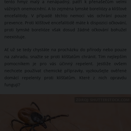
tento hmyz malý a nenápadný, patří k přenašečům velmi
vážných onemocnění. A to zejména lymské boreliózy a klíšťové
encefalitidy. V případě těchto nemocí vás ochrání pouze
prevence. Proti klíšťové encefalitidě máte k dispozici očkování,
proti lymské borelióze však dosud žádné očkování bohužel
neexistuje.
Ať už se tedy chystáte na procházku do přírody nebo pouze
na zahradu, snažte se proti klíšťatům chránit. Tím nejlepším
pomocníkem je pro vás účinný repelent. Jestliže ovšem
nechcete používat chemické přípravky, vyzkoušejte ověřené
domácí repelenty proti klíšťatům. Které z nich opravdu
fungují?
ZDROJ: SHUTTERSTOCK.COM