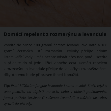
Domácí repelent z rozmarýnu a levandule
Vhoďte do hrnce 100 gramů čerstvé levandulové natě a 100
gramů čerstvých listů rozmarýnu. Bylinky přelijte jedním
litrem vařící vody. Směs nechte odstát přes noc, poté ji sceďte
a přidejte do ní jednu lžíci vinného octa. Domácí repelent
z rozmarýnu a levandule přelijte do lahvičky s rozprašovačem,
díky kterému bude připraven ihned k použití.
Tip:
Proti klíšťatům funguje levandule i sama o sobě. Stačí, když si
svou pokožku na zápěstí, na krku nebo v oblasti podkolenních
jamek potřete čerstvou či sušenou levandulí, a můžete bez obav
vyrazit do přírody.