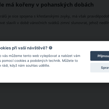
ále má kořeny v pohanských dobách
králů je sice spojena s křesťanskými zvyky, má však pravděpodo
é slavili v době vánočních svátků zimní slunovrat, jehož nedíl
kies při vaší návštěvě? 🍪
o vás můžeme tento web vylepšovat a nabízet vám
Přijmou
 s pomocí cookies a podobných technik. Můžete to
 rádi, když nám souhlas udělíte.
Spra