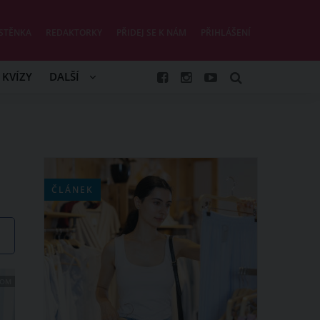
STĚNKA
REDAKTORKY
PŘIDEJ SE K NÁM
PŘIHLÁŠENÍ
KVÍZY
DALŠÍ
a
ČLÁNEK
COM