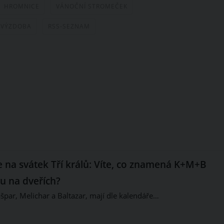
HROMNICE
VÁNOČNÍ STROMEČEK
 VÝZDOBA
RSS-SEZNAM
e na svátek Tří králů: Víte, co znamená K+M+B
u na dveřích?
ašpar, Melichar a Baltazar, mají dle kalendáře…