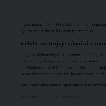
Právě poleno mělo hořet dalších dvanáct dnů po konci
byl posledním dnem, kdy mělo poleno hořet.
Někdo odstrojuje vánoční strom
I když se většina lidí pouští do odstrojování vánoční
do Hromnic, které připadají 2. února. Z jakého d
Staří Keltové zasvětili 2. únor bohu Perunovi, před
Do svátku svatého Peruna měl lidi před zlými duchy
Kdy u vás doma odstrojujete vánoční stromeče
Publikováno: 6. 1. 2021 11:19
Nahlásit obsah