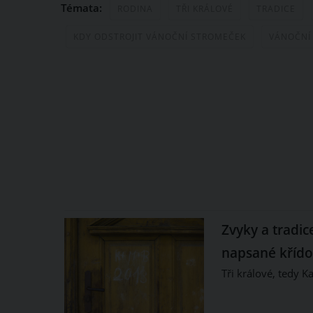
Témata:
RODINA
TŘI KRÁLOVÉ
TRADICE
KDY ODSTROJIT VÁNOČNÍ STROMEČEK
VÁNOČNÍ
Zvyky a tradic
napsané křído
Tři králové, tedy K