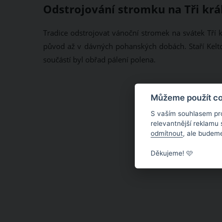
Odstrojování stromku na Tři kr
Tradice odstrojovat vánoční stromek na svátek Tří 
původ až v dávných pohanských dobách. Staří Keltov
součástí byl obřad pálení polena.
Můžeme použít coo
S vaším souhlasem pr
relevantnější reklamu
odmítnout
, ale budeme
Děkujeme! 🩷