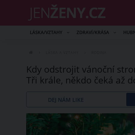
LÁSKA/VZTAHY
ZDRAVÍ/KRÁSA
HUB
LÁSKA A VZTAHY
RODINA
Kdy odstrojit vánoční str
Tři krále, někdo čeká až 
DEJ NÁM LIKE