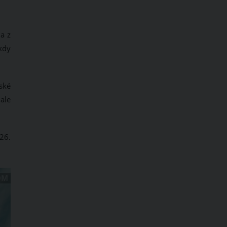
a z
kdy
nské
ale
26.
OM