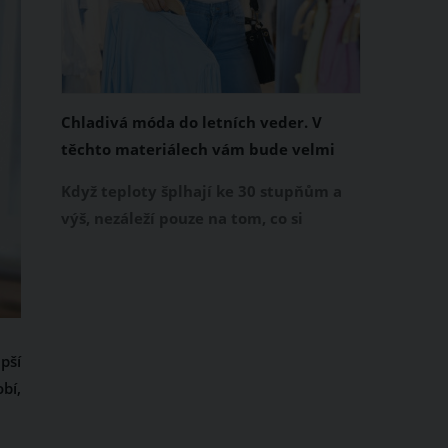
Chladivá móda do letních veder. V
těchto materiálech vám bude velmi
příjemně
Když teploty šplhají ke 30 stupňům a
výš, nezáleží pouze na tom, co si
obléknete, ale také z čeho je oblečení
ušité. Některé materiály totiž zadržují
teplo a pot, jiné naopak nechají
pokožku dýchat a pomohou vám
zvládnout i opravdu horké dny.
pší
Základem letního šatníku by proto
bí,
měly být přírodní nebo funkční
prodyšné tkaniny a volnější střihy.