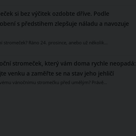
ček si bez výčitek ozdobte dříve. Podle
obení s předstihem zlepšuje náladu a navozuje
í stromeček? Ráno 24. prosince, anebo už několik…
noční stromeček, který vám doma rychle neopadá:
e venku a zaměřte se na stav jeho jehličí
živému vánočnímu stromečku před umělým? Právě…