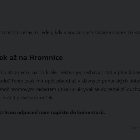
 těchto oslav. 6. leden, kdy v současnosti slavíme svátek Tří kr
ek až na Hromnice
ho stromečku na Tři krále, někteří jej nechávají stát v plné krás
ůvodu? Tento zvyk má opět původ až v dávných pohanských dobá
 jehož hromovým rachotem utíkali a ukrývali se do země zlí ducho
 chránit právě stromeček.
k? Svou odpověď nám napište do komentářů.
Autor