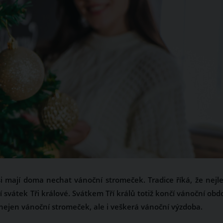
si mají doma nechat vánoční stromeček. Tradice říká, že nejle
í svátek Tři králové. Svátkem Tří králů totiž končí vánoční obdo
nejen vánoční stromeček, ale i veškerá vánoční výzdoba.