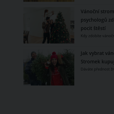
Vánoční strome
psychologů zd
pocit štěstí
Kdy zdobíte vánočn
Jak vybrat vá
Stromek kupujt
Dáváte přednost 