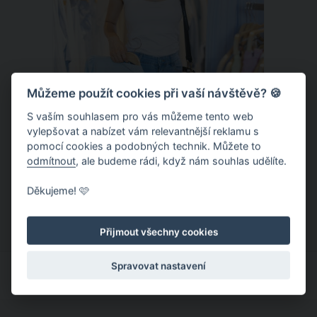
Můžeme použít cookies při vaší návštěvě? 🍪
S vaším souhlasem pro vás můžeme tento web
vylepšovat a nabízet vám relevantnější reklamu s
Chladivá móda do letních veder. V
pomocí cookies a podobných technik. Můžete to
těchto materiálech vám bude velmi
odmítnout
, ale budeme rádi, když nám souhlas udělíte.
příjemně
Když teploty šplhají ke 30 stupňům a
Děkujeme! 🩷
výš, nezáleží pouze na tom, co si
obléknete, ale také z čeho je oblečení
Přijmout všechny cookies
ušité. Některé materiály totiž zadržují
teplo a pot, jiné naopak nechají
Spravovat nastavení
pokožku dýchat a pomohou vám
zvládnout i opravdu horké dny.