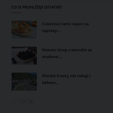
Základem letního šatníku by proto
CO SI PROHLÍŽEJÍ OSTATNÍ?
měly být přírodní nebo funkční
prodyšné tkaniny a volnější střihy.
Cuketové čatní nejen na
topinky:…
Domácí sirup z ostružin za
studena:…
Dlouhé fronty vás čekají i
během…
1
/ 3