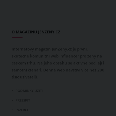
O MAGAZÍNU JENŽENY.CZ
Internetový magazín JenŽeny.cz je první,
skutečně komunitní web influencer pro ženy na
českém trhu. Na jeho obsahu se aktivně podílejí i
samotní čtenáři. Denně web navštíví více než 200
tisíc uživatelů.
PODMÍNKY UŽITÍ
PRESSKIT
INZERCE