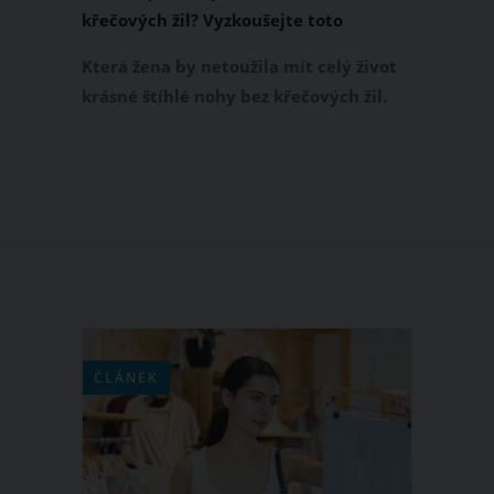
křečových žil? Vyzkoušejte toto
tříminutové cvičení
Která žena by netoužila mít celý život
krásné štíhlé nohy bez křečových žil.
Bohužel ne všem se to daří a některé
dámy dědí křečové žíly třeba po svých
maminkách. Jak si k tomuto
vytouženému cíli pomoci? Máme pro
vás sérii cviků, která vám zabere jen tři
minuty.
ČLÁNEK