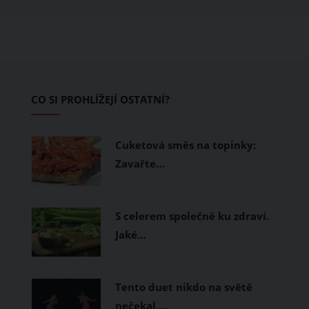
ušité. Některé materiály totiž zadržují
teplo a pot, jiné naopak nechají
pokožku dýchat a pomohou vám
zvládnout i opravdu horké dny.
Základem letního šatníku by proto
CO SI PROHLÍŽEJÍ OSTATNÍ?
měly být přírodní nebo funkční
prodyšné tkaniny a volnější střihy.
Cuketová směs na topinky:
Zavařte…
S celerem společně ku zdraví.
Jaké…
Tento duet nikdo na světě
nečekal,…