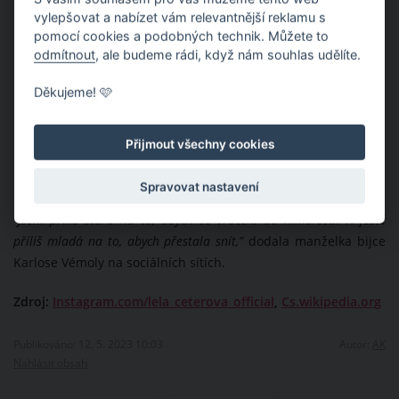
vylepšovat a nabízet vám relevantnější reklamu s
pomocí cookies a podobných technik. Můžete to
odmítnout
, ale budeme rádi, když nám souhlas udělíte.
Děkujeme! 🩷
Přijmout všechny cookies
Spravovat nastavení
“Jsem příliš stará na to, abych se vracela do minulosti. A ještě
příliš mladá na to, abych přestala snít,”
dodala manželka bijce
Karlose Vémoly na sociálních sítích.
Zdroj:
Instagram.com/lela_ceterova_official
,
Cs.wikipedia.org
Publikováno: 12. 5. 2023 10:03
Autor:
AK
Nahlásit obsah