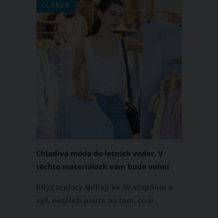
ČLÁNEK
Chladivá móda do letních veder. V
těchto materiálech vám bude velmi
příjemně
Když teploty šplhají ke 30 stupňům a
výš, nezáleží pouze na tom, co si
obléknete, ale také z čeho je oblečení