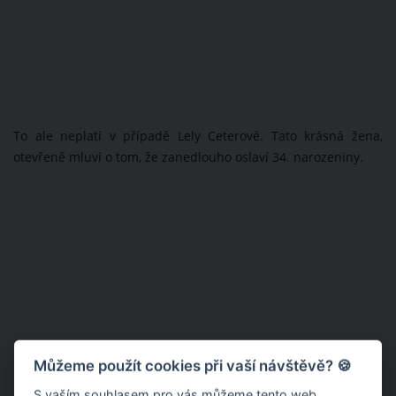
To ale neplatí v případě Lely Ceterové. Tato krásná žena,
otevřeně mluví o tom, že zanedlouho oslaví 34. narozeniny.
Můžeme použít cookies při vaší návštěvě? 🍪
S vaším souhlasem pro vás můžeme tento web