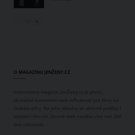
1
/ 3
O MAGAZÍNU JENŽENY.CZ
Internetový magazín JenŽeny.cz je první,
skutečně komunitní web influencer pro ženy na
českém trhu. Na jeho obsahu se aktivně podílejí i
samotní čtenáři. Denně web navštíví více než 200
tisíc uživatelů.