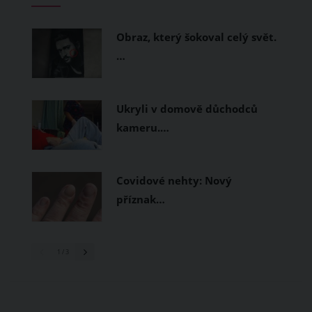
prodyšné tkaniny a volnější střihy.
Obraz, který šokoval celý svět.
…
Ukryli v domově důchodců
kameru.…
Covidové nehty: Nový
příznak…
1
/ 3