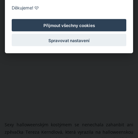
Děkujeme! 🩷
Přijmout všechny cookies
Spravovat nastavení
Sexy halloweenským kostýmem se nenechala zahanbit ani
zpěvačka Tereza Kerndlová, která vyrazila na halloweenskou