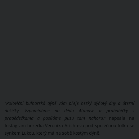
“
Poloviční bulharská dýně vám přeje hezký dýňový dny a úterní
dušičky. Vzpomínáme na dědu Atanase a prababičky s
pradědečkama a posíláme pusu tam nahoru,”
napsala na
Instagram herečka Veronika Arichteva pod společnou fotku se
synkem Lukou, který má na sobě kostým dýně.