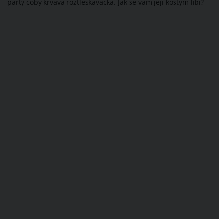
party coby krvavá roztleskávačka. Jak se vám její kostým líbí?