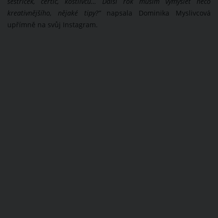
sestřiček, čertic, kostlivců… Další rok musím vymyslet něco
kreativnějšího, nějaké tipy?”
napsala Dominika Myslivcová
upřímně na svůj Instagram.