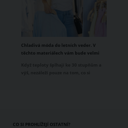
Chladivá móda do letních veder. V
těchto materiálech vám bude velmi
příjemně
Když teploty šplhají ke 30 stupňům a
výš, nezáleží pouze na tom, co si
obléknete, ale také z čeho je oblečení
ušité. Některé materiály totiž zadržují
teplo a pot, jiné naopak nechají
pokožku dýchat a pomohou vám
zvládnout i opravdu horké dny.
Základem letního šatníku by proto
CO SI PROHLÍŽEJÍ OSTATNÍ?
měly být přírodní nebo funkční