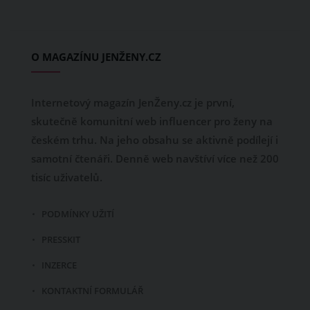
O MAGAZÍNU JENŽENY.CZ
Internetový magazín JenŽeny.cz je první,
skutečně komunitní web influencer pro ženy na
českém trhu. Na jeho obsahu se aktivně podílejí i
samotní čtenáři. Denně web navštíví více než 200
tisíc uživatelů.
PODMÍNKY UŽITÍ
PRESSKIT
INZERCE
KONTAKTNÍ FORMULÁŘ