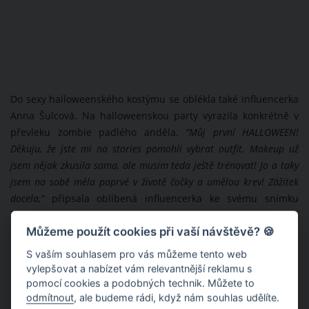
Do sexy halloweenského kostýmu se oblékla také influencerka
Anna Šulcová. Na halloweenskou party vyrazila konkrétně v
převleku zombie padlého anděla.
“Můj první HALLOWEEN!
Děkuju, že jste mi na stories pomohli vybrat outfit. Makeup už
jsem nějak zkusila sama, ale musím teda ještě trénovat! Jo a taky
jsem na sobě měla poprvé v životě čočky a umělou krev! Zážitek
docela,”
připsala oblíbená influencerka ke svému snímku
halloweenského převleku.
Můžeme použít cookies při vaší návštěvě? 🍪
S vaším souhlasem pro vás můžeme tento web
vylepšovat a nabízet vám relevantnější reklamu s
pomocí cookies a podobných technik. Můžete to
odmítnout
, ale budeme rádi, když nám souhlas udělíte.