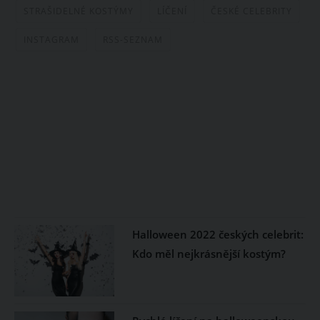
STRAŠIDELNÉ KOSTÝMY
LÍČENÍ
ČESKÉ CELEBRITY
INSTAGRAM
RSS-SEZNAM
Halloween 2022 českých celebrit:
Kdo měl nejkrásnější kostým?