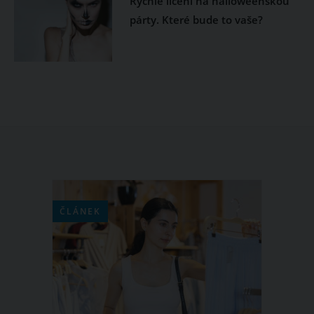
Rychlé líčení na halloweenskou
párty. Které bude to vaše?
ČLÁNEK