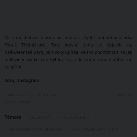
Za strašidelnou masku se nemusí stydět ani influencerka
Týnuš Třešničková. Tato krásná žena se objevila na
halloweenské party jako sexy upírka. Nutno podotknout, že její
halloweenský kostým byl krásný a decentní, ovšem vůbec ne
vulgární.
Zdroj: Instagram
Publikováno: 2. 11. 2021 11:49
Autor:
AK
Nahlásit obsah
Témata:
CELEBRITY
HALLOWEEN
HALLOWEENSKÉ PŘEVLEKY
HALLOWEENSKÁ PARTY