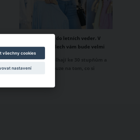
Chladivá móda do letních veder. V
těchto materiálech vám bude velmi
t všechny cookies
příjemně
Když teploty šplhají ke 30 stupňům a
výš, nezáleží pouze na tom, co si
vovat nastavení
obléknete, ale také z čeho je oblečení
ušité. Některé materiály totiž zadržují
teplo a pot, jiné naopak nechají
pokožku dýchat a pomohou vám
zvládnout i opravdu horké dny.
Základem letního šatníku by proto
měly být přírodní nebo funkční
prodyšné tkaniny a volnější střihy.