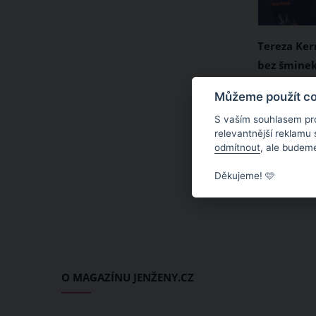
Tereza Ker
bez šminek
Zpěvačka a
Můžeme použít coo
Kerndlová 
S vaším souhlasem pr
video, ve 
relevantnější reklamu
odmítnout
, ale budeme
tátovi Laď
narozeniny
Děkujeme! 🩷
odvážně p
Nutno podo
Kerndlová i
vypadá skv
sami.
O MAGAZÍNU JENŽENY.CZ