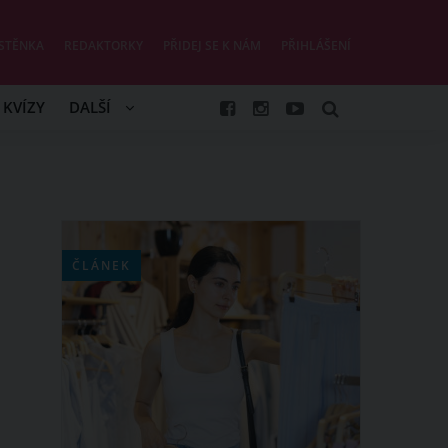
STĚNKA
REDAKTORKY
PŘIDEJ SE K NÁM
PŘIHLÁŠENÍ
KVÍZY
DALŠÍ
ČLÁNEK