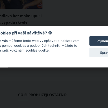
ndlová bez make-upu: I
 vypadá skvěle
 influencerka Tereza
kies při vaší návštěvě? 🍪
sdílela na Instagramu
o vás můžeme tento web vylepšovat a nabízet vám
Přijmou
kterém popřála svému
 s pomocí cookies a podobných technik. Můžete to
 rádi, když nám souhlas udělíte.
ovi Kerndlovi krásné
Spra
. Ve videu se zároveň
ředvedla bez make-upu.
tknout, že Tereza
 bez nánosu líčidel
ěle. Ostatně, posuďte
CO SI PROHLÍŽEJÍ OSTATNÍ?