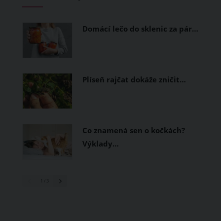
měly být přírodní nebo funkční
prodyšné tkaniny a volnější střihy.
Domácí lečo do sklenic za pár…
Plíseň rajčat dokáže zničit…
Co znamená sen o kočkách?
Výklady…
1
/ 3