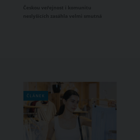
letech podlehla rakovině
Českou veřejnost i komunitu
neslyšících zasáhla velmi smutná
zpráva. V pouhých 49 letech zemřela v
úterý 28. května 2024 známá
tlumočnice zpráv ČT do znakové řeči
Naďa Hynková Dingová. Před prahem
padesátky bohužel prohrála svůj
statečný boj s rakovinou.
ČLÁNEK