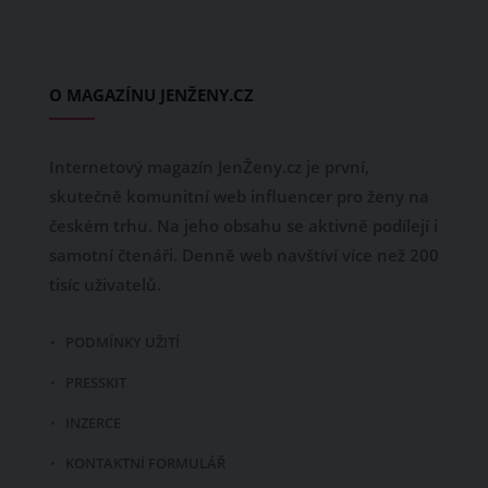
O MAGAZÍNU JENŽENY.CZ
Internetový magazín JenŽeny.cz je první,
skutečně komunitní web influencer pro ženy na
českém trhu. Na jeho obsahu se aktivně podílejí i
samotní čtenáři. Denně web navštíví více než 200
tisíc uživatelů.
PODMÍNKY UŽITÍ
PRESSKIT
INZERCE
KONTAKTNÍ FORMULÁŘ