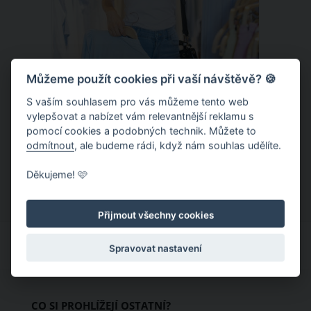
Můžeme použít cookies při vaší návštěvě? 🍪
S vaším souhlasem pro vás můžeme tento web
Chladivá móda do letních veder. V
vylepšovat a nabízet vám relevantnější reklamu s
pomocí cookies a podobných technik. Můžete to
těchto materiálech vám bude velmi
odmítnout
, ale budeme rádi, když nám souhlas udělíte.
příjemně
Když teploty šplhají ke 30 stupňům a
Děkujeme! 🩷
výš, nezáleží pouze na tom, co si
obléknete, ale také z čeho je oblečení
Přijmout všechny cookies
ušité. Některé materiály totiž zadržují
teplo a pot, jiné naopak nechají
Spravovat nastavení
pokožku dýchat a pomohou vám
zvládnout i opravdu horké dny.
Základem letního šatníku by proto
CO SI PROHLÍŽEJÍ OSTATNÍ?