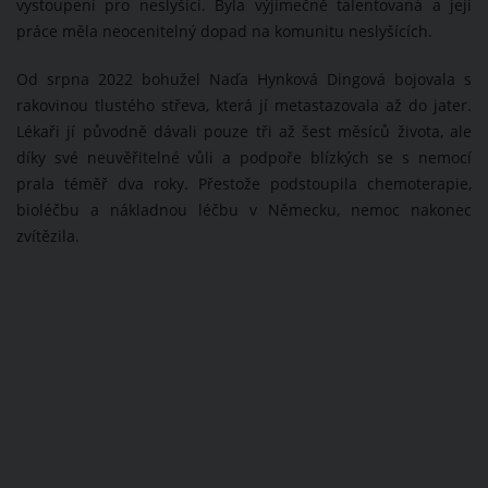
vystoupení pro neslyšící. Byla výjimečně talentovaná a její
práce měla neocenitelný dopad na komunitu neslyšících.
Od srpna 2022 bohužel Naďa Hynková Dingová bojovala s
rakovinou tlustého střeva, která jí metastazovala až do jater.
Lékaři jí původně dávali pouze tři až šest měsíců života, ale
díky své neuvěřitelné vůli a podpoře blízkých se s nemocí
prala téměř dva roky. Přestože podstoupila chemoterapie,
bioléčbu a nákladnou léčbu v Německu, nemoc nakonec
zvítězila.