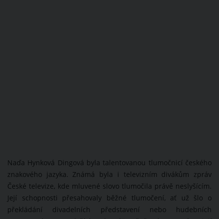
Naďa Hynková Dingová byla talentovanou tlumočnicí českého
znakového jazyka. Známá byla i televizním divákům zpráv
České televize, kde mluvené slovo tlumočila právě neslyšícím.
Její schopnosti přesahovaly běžné tlumočení, ať už šlo o
překládání divadelních představení nebo hudebních