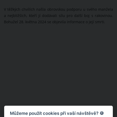
V těžkých chvílích našla obrovskou podporu u svého manžela
a nejbližších, kteří jí dodávali sílu pro další boj s rakovinou.
Bohužel 28. května 2024 se objevila informace o její smrti.
Můžeme použít cookies při vaší návštěvě? 🍪