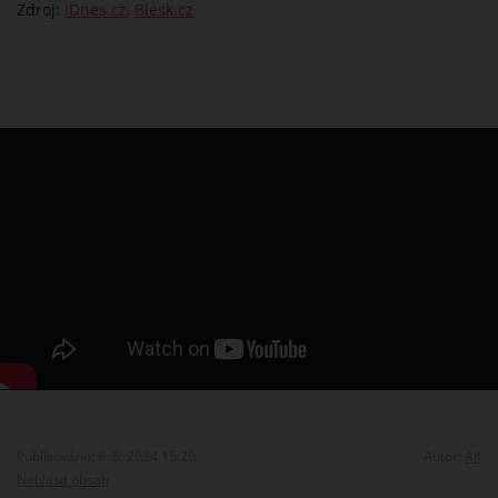
Zdroj:
iDnes.cz
,
Blesk.cz
Publikováno: 6. 6. 2024 15:20
Autor:
AK
Nahlásit obsah