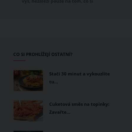
výš, nezáleží pouze na tom, co si
obléknete, ale také z čeho je oblečení
ušité. Některé materiály totiž zadržují
teplo a pot, jiné naopak nechají
pokožku dýchat a pomohou vám
zvládnout i opravdu horké dny.
Základem letního šatníku by proto
CO SI PROHLÍŽEJÍ OSTATNÍ?
měly být přírodní nebo funkční
prodyšné tkaniny a volnější střihy.
Stačí 30 minut a vykouzlíte
tu…
Cuketová směs na topinky:
Zavařte…