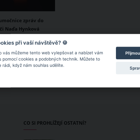
umočnice zpráv do
eči Naďa Hynková
e 49 letech podlehla
ejnost i komunitu
kies při vaší návštěvě? 🍪
h zasáhla velmi smutná
o vás můžeme tento web vylepšovat a nabízet vám
Přijmou
pouhých 49 letech
 s pomocí cookies a podobných technik. Můžete to
 rádi, když nám souhlas udělíte.
úterý 28. května 2024
Spra
očnice zpráv ČT do
eči Naďa Hynková
Před prahem padesátky
ohrála svůj statečný
inou.
CO SI PROHLÍŽEJÍ OSTATNÍ?