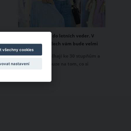
Chladivá móda do letních veder. V
těchto materiálech vám bude velmi
t všechny cookies
příjemně
Když teploty šplhají ke 30 stupňům a
výš, nezáleží pouze na tom, co si
vovat nastavení
obléknete, ale také z čeho je oblečení
ušité. Některé materiály totiž zadržují
teplo a pot, jiné naopak nechají
pokožku dýchat a pomohou vám
zvládnout i opravdu horké dny.
Základem letního šatníku by proto
měly být přírodní nebo funkční
prodyšné tkaniny a volnější střihy.