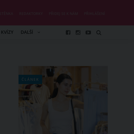
STĚNKA
REDAKTORKY
PŘIDEJ SE K NÁM
PŘIHLÁŠENÍ
KVÍZY
DALŠÍ
ČLÁNEK