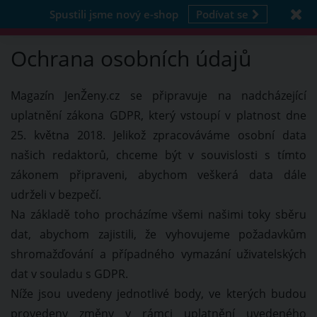
Spustili jsme nový e-shop
Podívat se
Ochrana osobních údajů
Magazín JenŽeny.cz se připravuje na nadcházející
uplatnění zákona GDPR, který vstoupí v platnost dne
25. května 2018. Jelikož zpracováváme osobní data
našich redaktorů, chceme být v souvislosti s tímto
zákonem připraveni, abychom veškerá data dále
udrželi v bezpečí.
Na základě toho procházíme všemi našimi toky sběru
dat, abychom zajistili, že vyhovujeme požadavkům
shromažďování a případného vymazání uživatelských
dat v souladu s GDPR.
Níže jsou uvedeny jednotlivé body, ve kterých budou
provedeny změny v rámci uplatnění uvedeného