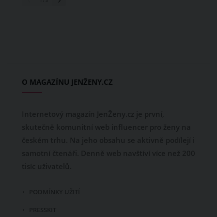
1
/ 3
O MAGAZÍNU JENŽENY.CZ
Internetový magazín JenŽeny.cz je první,
skutečně komunitní web influencer pro ženy na
českém trhu. Na jeho obsahu se aktivně podílejí i
samotní čtenáři. Denně web navštíví více než 200
tisíc uživatelů.
PODMÍNKY UŽITÍ
PRESSKIT