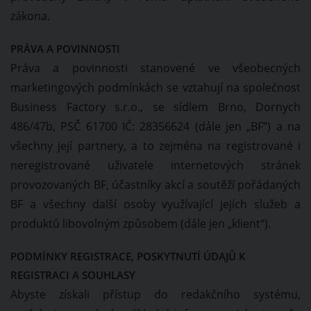
zákona.
PRÁVA A POVINNOSTI
Práva a povinnosti stanovené ve všeobecných
marketingových podmínkách se vztahují na společnost
Business Factory s.r.o., se sídlem Brno, Dornych
486/47b, PSČ 61700 IČ: 28356624 (dále jen „BF”) a na
všechny její partnery, a to zejména na registrované i
neregistrované uživatele internetových stránek
provozovaných BF, účastníky akcí a soutěží pořádaných
BF a všechny další osoby využívající jejích služeb a
produktů libovolným způsobem (dále jen „klient“).
PODMÍNKY REGISTRACE, POSKYTNUTÍ ÚDAJŮ K
REGISTRACI A SOUHLASY
Abyste získali přístup do redakčního systému,