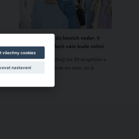
Chladivá móda do letních veder. V
těchto materiálech vám bude velmi
t všechny cookies
příjemně
Když teploty šplhají ke 30 stupňům a
výš, nezáleží pouze na tom, co si
vovat nastavení
obléknete, ale také z čeho je oblečení
ušité. Některé materiály totiž zadržují
teplo a pot, jiné naopak nechají
pokožku dýchat a pomohou vám
zvládnout i opravdu horké dny.
Základem letního šatníku by proto
měly být přírodní nebo funkční
prodyšné tkaniny a volnější střihy.