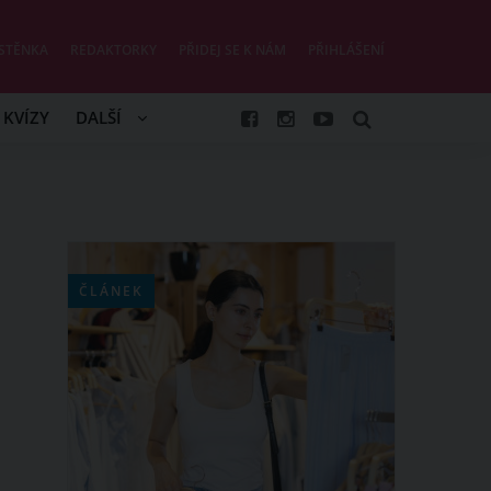
STĚNKA
REDAKTORKY
PŘIDEJ SE K NÁM
PŘIHLÁŠENÍ
KVÍZY
DALŠÍ
ČLÁNEK