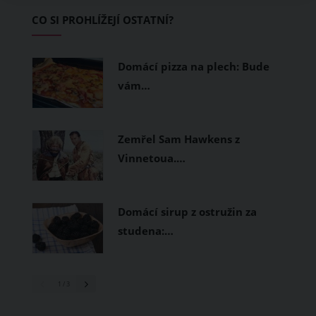
Základem letního šatníku by proto
CO SI PROHLÍŽEJÍ OSTATNÍ?
měly být přírodní nebo funkční
prodyšné tkaniny a volnější střihy.
Domácí pizza na plech: Bude
vám…
Zemřel Sam Hawkens z
Vinnetoua.…
Domácí sirup z ostružin za
studena:…
1
/ 3