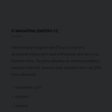
O MAGAZÍNU JENŽENY.CZ
Internetový magazín JenŽeny.cz je první,
skutečně komunitní web influencer pro ženy na
českém trhu. Na jeho obsahu se aktivně podílejí i
samotní čtenáři. Denně web navštíví více než 200
tisíc uživatelů.
PODMÍNKY UŽITÍ
PRESSKIT
INZERCE