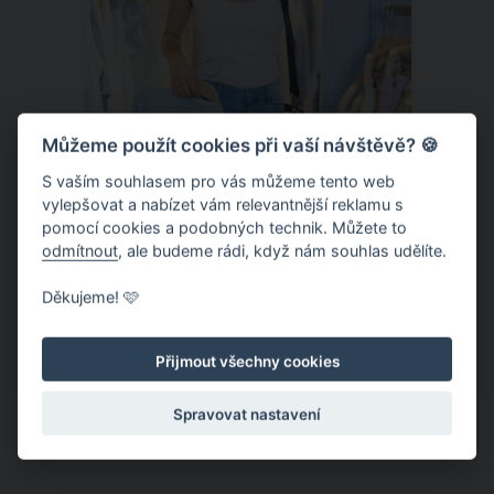
Můžeme použít cookies při vaší návštěvě? 🍪
S vaším souhlasem pro vás můžeme tento web
vylepšovat a nabízet vám relevantnější reklamu s
Chladivá móda do letních veder. V
pomocí cookies a podobných technik. Můžete to
těchto materiálech vám bude velmi
odmítnout
, ale budeme rádi, když nám souhlas udělíte.
příjemně
Když teploty šplhají ke 30 stupňům a
Děkujeme! 🩷
výš, nezáleží pouze na tom, co si
obléknete, ale také z čeho je oblečení
Přijmout všechny cookies
ušité. Některé materiály totiž zadržují
teplo a pot, jiné naopak nechají
Spravovat nastavení
pokožku dýchat a pomohou vám
zvládnout i opravdu horké dny.