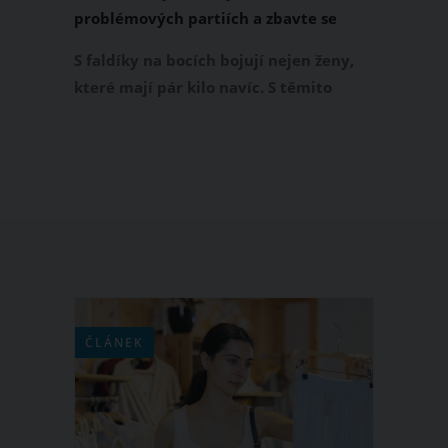
problémových partiích a zbavte se
madel lásky
S faldíky na bocích bojují nejen ženy,
které mají pár kilo navíc. S těmito
problémovými partiemi jsou často
nespokojené i štíhlé ženy. Pokud
pravidelně cvičíte, ale faldíky vám
stále zůstávají, zahrňte do svého plánu
následujících pět účinných cviků na
boky. Když své problémové partie
budete procvičovat každý druhý den,
do měsíce máte faldíky pryč.
ČLÁNEK