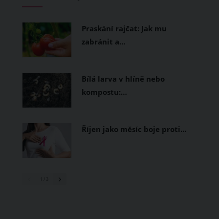
měly být přírodní nebo funkční
prodyšné tkaniny a volnější střihy.
Praskání rajčat: Jak mu
zabránit a…
Bílá larva v hlíně nebo
kompostu:…
Říjen jako měsíc boje proti…
1
/ 3