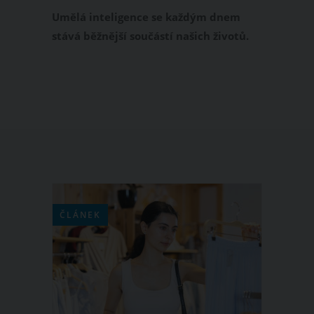
překvapující
Umělá inteligence se každým dnem
stává běžnější součástí našich životů.
Aktuálně opět překvapila, když se jí
18letý chlapec z Bulharska zeptal, jak
bude Evropa vypadat za 77 let. Umělá
inteligence (AI) vytvořila šokující mapu
ukazující, jak bude vypadat Evropa v
roce 2100. Tento snímek se posléze
objevil na instagramovém účtě
Amazing Maps.
ČLÁNEK