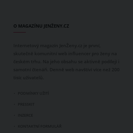
O MAGAZÍNU JENŽENY.CZ
Internetový magazín JenŽeny.cz je první,
skutečně komunitní web influencer pro ženy na
českém trhu. Na jeho obsahu se aktivně podílejí i
samotní čtenáři. Denně web navštíví více než 200
tisíc uživatelů.
PODMÍNKY UŽITÍ
PRESSKIT
INZERCE
KONTAKTNÍ FORMULÁŘ