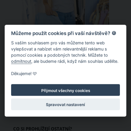
Můžeme použít cookies při vaší návštěvě? 🍪
S vaším souhlasem pro vás můžeme tento web
Chladivá móda do letních veder. V
vylepšovat a nabízet vám relevantnější reklamu s
pomocí cookies a podobných technik. Můžete to
těchto materiálech vám bude velmi
odmítnout
, ale budeme rádi, když nám souhlas udělíte.
příjemně
Když teploty šplhají ke 30 stupňům a
Děkujeme! 🩷
výš, nezáleží pouze na tom, co si
obléknete, ale také z čeho je oblečení
Přijmout všechny cookies
ušité. Některé materiály totiž zadržují
teplo a pot, jiné naopak nechají
Spravovat nastavení
pokožku dýchat a pomohou vám
zvládnout i opravdu horké dny.
Základem letního šatníku by proto
CO SI PROHLÍŽEJÍ OSTATNÍ?