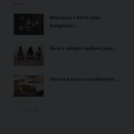
Bílá larva v hlíně nebo
kompostu:…
Ženy s velkým zadkem jsou…
Péřová buchta s vanilkovým…
1
/ 3