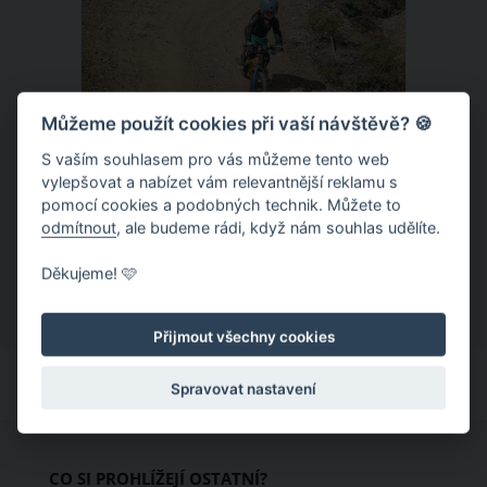
Můžeme použít cookies při vaší návštěvě? 🍪
S vaším souhlasem pro vás můžeme tento web
Donovaly – zbrusu nový slovenský
vylepšovat a nabízet vám relevantnější reklamu s
pomocí cookies a podobných technik. Můžete to
trailpark a dětský ráj k tomu
odmítnout
, ale budeme rádi, když nám souhlas udělíte.
Letní provoz na slovenských
Děkujeme! 🩷
Donovalech funguje už léta, nicméně
dosud cílil především na pěší a rodiny s
Přijmout všechny cookies
dětmi. Letos nově se Donovaly zapisují
také na dovolenkové seznamy bikerů,
Spravovat nastavení
protože tu vznikl zbrusu nový trailpark,
který svými flowtraily zaujme i
začínající jezdce.
CO SI PROHLÍŽEJÍ OSTATNÍ?