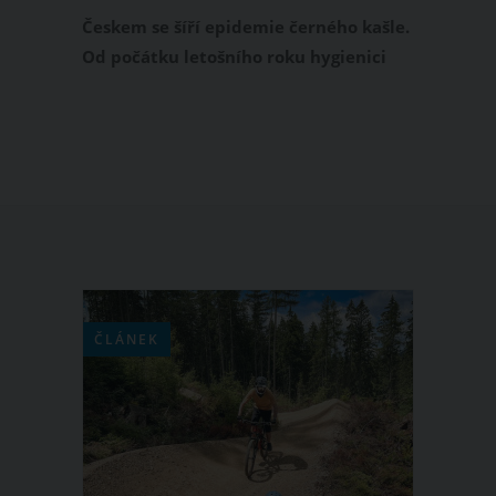
očkovaní, rozhodli hygienici
Českem se šíří epidemie černého kašle.
Od počátku letošního roku hygienici
zaznamenali stovky případů napříč
všemi kraji. Hygienická stanice
Hlavního města Prahy (HSHMP) proto
vydala doporučení, jak postupovat,
když se černý kašel objeví ve škole.
ČLÁNEK