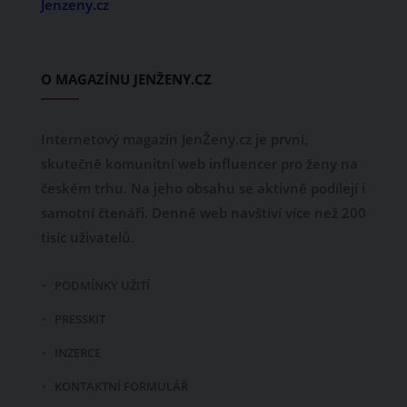
Jenzeny.cz
O MAGAZÍNU JENŽENY.CZ
Internetový magazín JenŽeny.cz je první,
skutečně komunitní web influencer pro ženy na
českém trhu. Na jeho obsahu se aktivně podílejí i
samotní čtenáři. Denně web navštíví více než 200
tisíc uživatelů.
PODMÍNKY UŽITÍ
PRESSKIT
INZERCE
KONTAKTNÍ FORMULÁŘ