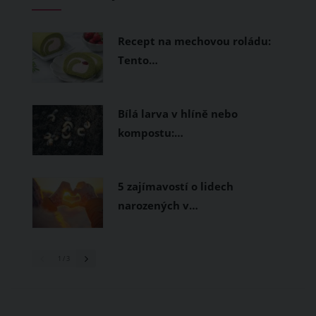
měly být přírodní nebo funkční
prodyšné tkaniny a volnější střihy.
Recept na mechovou roládu:
Tento…
Bílá larva v hlíně nebo
kompostu:…
5 zajímavostí o lidech
narozených v…
1
/ 3