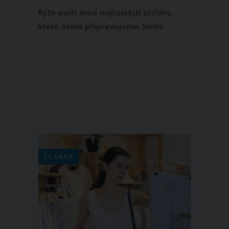
Rýže patří mezi nejčastější přílohy,
které doma připravujeme. Jenže
zatímco někdy je krásně nadýchaná a
voňavá, jindy připomíná slepenou kaši
bez chuti. A právě to dokáže pokazit i
jinak skvělý oběd. Dobrou zprávou je,
že ve většině případů nejde o
nekvalitní rýži, ale o pár drobných
chyb, které při vaření děláme téměř
všechny.
ČLÁNEK