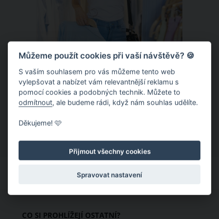
Můžeme použít cookies při vaší návštěvě? 🍪
S vaším souhlasem pro vás můžeme tento web
Chladivá móda do letních veder. V
vylepšovat a nabízet vám relevantnější reklamu s
pomocí cookies a podobných technik. Můžete to
těchto materiálech vám bude velmi
odmítnout
, ale budeme rádi, když nám souhlas udělíte.
příjemně
Když teploty šplhají ke 30 stupňům a
Děkujeme! 🩷
výš, nezáleží pouze na tom, co si
obléknete, ale také z čeho je oblečení
Přijmout všechny cookies
ušité. Některé materiály totiž zadržují
teplo a pot, jiné naopak nechají
Spravovat nastavení
pokožku dýchat a pomohou vám
zvládnout i opravdu horké dny.
Základem letního šatníku by proto
CO SI PROHLÍŽEJÍ OSTATNÍ?