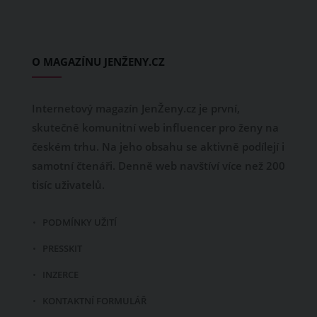
O MAGAZÍNU JENŽENY.CZ
Internetový magazín JenŽeny.cz je první,
skutečně komunitní web influencer pro ženy na
českém trhu. Na jeho obsahu se aktivně podílejí i
samotní čtenáři. Denně web navštíví více než 200
tisíc uživatelů.
PODMÍNKY UŽITÍ
PRESSKIT
INZERCE
KONTAKTNÍ FORMULÁŘ