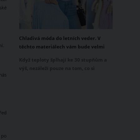
ské
Chladivá móda do letních veder. V
í.
těchto materiálech vám bude velmi
příjemně
Když teploty šplhají ke 30 stupňům a
výš, nezáleží pouze na tom, co si
 nás
obléknete, ale také z čeho je oblečení
ušité. Některé materiály totiž zadržují
teplo a pot, jiné naopak nechají
pokožku dýchat a pomohou vám
zvládnout i opravdu horké dny.
řed
Základem letního šatníku by proto
měly být přírodní nebo funkční
 po
prodyšné tkaniny a volnější střihy.