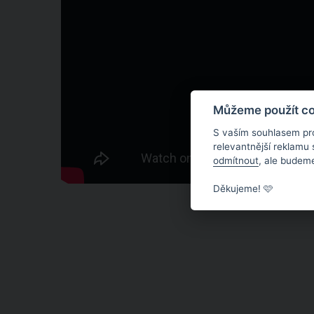
Můžeme použít coo
S vaším souhlasem pr
relevantnější reklamu
odmítnout
, ale budeme
Děkujeme! 🩷