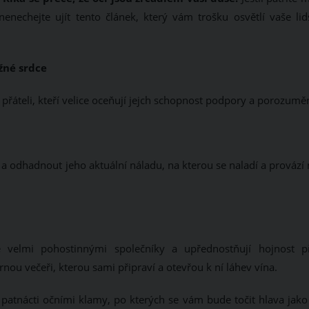
nechejte ujít tento článek, který vám trošku osvětlí vaše lid
žné srdce
 přáteli, kteří velice oceňují jejch schopnost podpory a porozuměn
 a odhadnout jeho aktuální náladu, na kterou se naladí a provází
é velmi pohostinnými společníky a upřednostňují hojnost p
u večeři, kterou sami připraví a otevřou k ní láhev vína.
s patnácti očními klamy, po kterých se vám bude točit hlava jako