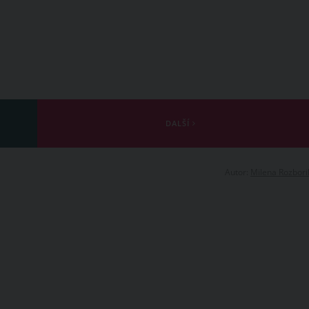
DALŠÍ
Autor:
Milena Rozbori