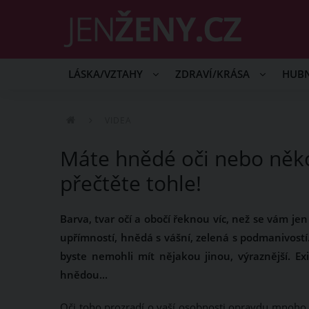
LÁSKA/VZTAHY
ZDRAVÍ/KRÁSA
HUB
VIDEA
Máte hnědé oči nebo něko
přečtěte tohle!
Barva, tvar očí a obočí řeknou víc, než se vám jen
upřímností, hnědá s vášní, zelená s podmanivost
byste nemohli mít nějakou jinou, výraznější. E
hnědou...
Oči toho prozradí o vaší osobnosti opravdu mnoho