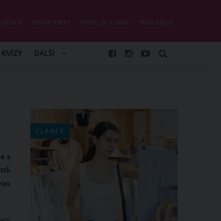
STĚNKA
REDAKTORKY
PŘIDEJ SE K NÁM
PŘIHLÁŠENÍ
KVÍZY
DALŠÍ
ČLÁNEK
e s
tli
vou
mezi