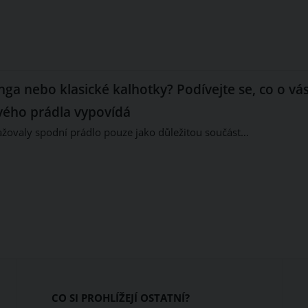
nga nebo klasické kalhotky? Podívejte se, co o vá
ivého prádla vypovídá
ažovaly spodní prádlo pouze jako důležitou součást…
CO SI PROHLÍŽEJÍ OSTATNÍ?