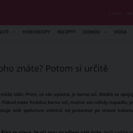
E-SHOP
NÁ
NUTÍ
HOROSKOPY
RECEPTY
DOMOV
VIDEA
ho znáte? Potom si určitě
 může zdát. První, co vás upoutá, je barva očí. Modrá se spojuj
í. Pokud máte hnědou barvu očí, možná vás někdy napadlo, jes
xistuje celé spektrum odstínů od jantarové po tmavě kakao
.
Říká se přece, že oči jsou zrcadlem vaší duše.
Jestli patříte 