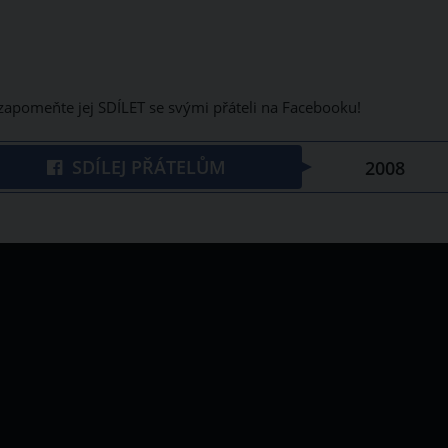
nezapomeňte jej SDÍLET se svými přáteli na Facebooku!
SDÍLEJ PŘÁTELŮM
2008