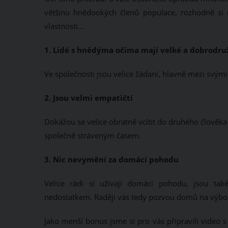
většinu hnědookých členů populace, rozhodně si ne
vlastnosti...
1. Lidé s hnědýma očima mají velké a dobrodru
Ve společnosti jsou velice žádaní, hlavně mezi svými
2. Jsou velmi empatičtí
Dokážou se velice obratně vcítit do druhého člověka
společně stráveným časem.
3. Nic nevymění za domácí pohodu
Velice rádi si užívají domácí pohodu, jsou tak
nedostatkem. Raději vás tedy pozvou domů na výborno
Jako menší bonus jsme si pro vás připravili video 