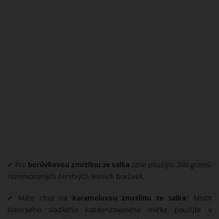
✔ Pro
borůvkovou zmrzlinu ze salka
zase použijte 200 gramů
rozmixovaných čerstvých lesních borůvek.
✔ Máte chuť na
karamelovou zmrzlinu ze salka
? Místo
klasického sladkého kondenzovaného mléka použijte v