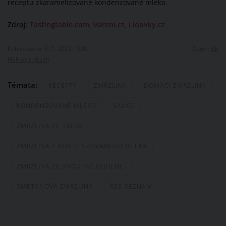
receptu zkaramelizované kondenzované mléko.
Zdroj:
Tastingtable.com
,
Vareni.cz
,
Lidovky.cz
Publikováno: 3. 7. 2023 13:09
Autor:
AK
Nahlásit obsah
Témata:
RECEPTY
ZMRZLINA
DOMÁCÍ ZMRZLINA
KONDENZOVANÉ MLÉKO
SALKO
ZMRZLINA ZE SALKA
ZMRZLINA Z KONDENZOVANÉHO MLÉKA
ZMRZLINA ZE DVOU INGREDIENCÍ
SMETANOVÁ ZMRZLINA
RSS-SEZNAM