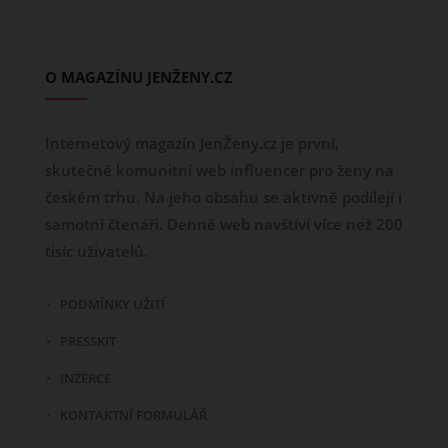
O MAGAZÍNU JENŽENY.CZ
Internetový magazín JenŽeny.cz je první,
skutečně komunitní web influencer pro ženy na
českém trhu. Na jeho obsahu se aktivně podílejí i
samotní čtenáři. Denně web navštíví více než 200
tisíc uživatelů.
PODMÍNKY UŽITÍ
PRESSKIT
INZERCE
KONTAKTNÍ FORMULÁŘ