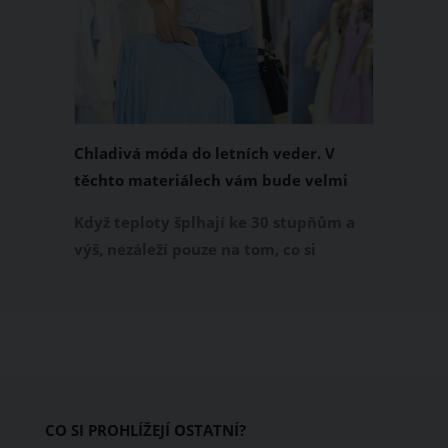
Chladivá móda do letních veder. V
těchto materiálech vám bude velmi
příjemně
Když teploty šplhají ke 30 stupňům a
výš, nezáleží pouze na tom, co si
obléknete, ale také z čeho je oblečení
ušité. Některé materiály totiž zadržují
teplo a pot, jiné naopak nechají
pokožku dýchat a pomohou vám
zvládnout i opravdu horké dny.
Základem letního šatníku by proto
CO SI PROHLÍŽEJÍ OSTATNÍ?
měly být přírodní nebo funkční