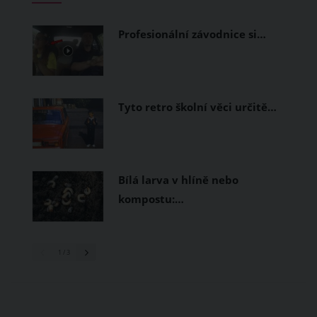
prodyšné tkaniny a volnější střihy.
Profesionální závodnice si…
Tyto retro školní věci určitě…
Bílá larva v hlíně nebo
kompostu:…
1
/ 3