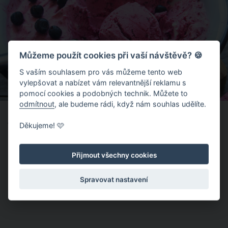
Můžeme použít cookies při vaší návštěvě? 🍪
S vaším souhlasem pro vás můžeme tento web
vylepšovat a nabízet vám relevantnější reklamu s
pomocí cookies a podobných technik. Můžete to
odmítnout
, ale budeme rádi, když nám souhlas udělíte.
✔ Pokud chcete
jahodovou zmrzlinu ze salka
, jemně
vmíchejte do základního receptu 200 gramů čerstvých
Děkujeme! 🩷
rozmixovaných jahod.
Přijmout všechny cookies
Spravovat nastavení