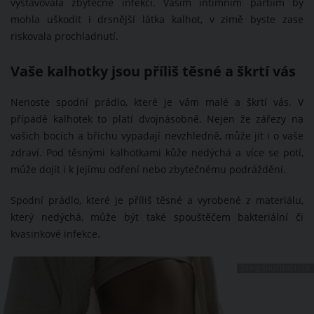
vystavovala zbytečné infekci. Vašim intimním partiím by
mohla uškodit i drsnější látka kalhot, v zimě byste zase
riskovala prochladnutí.
Vaše kalhotky jsou příliš těsné a škrtí vás
Nenoste spodní prádlo, které je vám malé a škrtí vás. V
případě kalhotek to platí dvojnásobně. Nejen že zářezy na
vašich bocích a břichu vypadají nevzhledně, může jít i o vaše
zdraví. Pod těsnými kalhotkami kůže nedýchá a více se potí,
může dojít i k jejímu odření nebo zbytečnému podráždění.
Spodní prádlo, které je příliš těsné a vyrobené z materiálu,
který nedýchá, může být také spouštěčem bakteriální či
kvasinkové infekce.
ZDROJ: SHUTTERSTOCK