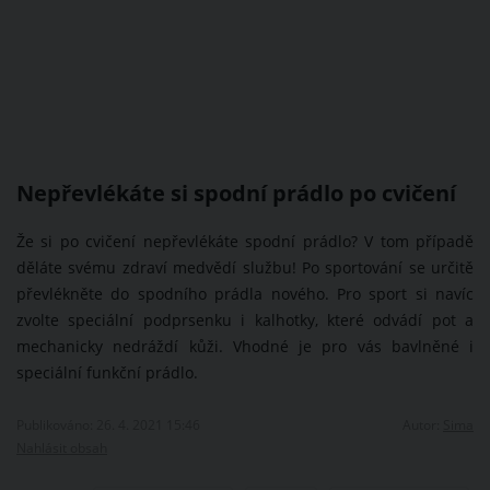
Nepřevlékáte si spodní prádlo po cvičení
Že si po cvičení nepřevlékáte spodní prádlo? V tom případě
děláte svému zdraví medvědí službu! Po sportování se určitě
převlékněte do spodního prádla nového. Pro sport si navíc
zvolte speciální podprsenku i kalhotky, které odvádí pot a
mechanicky nedráždí kůži. Vhodné je pro vás bavlněné i
speciální funkční prádlo.
Publikováno: 26. 4. 2021 15:46
Autor:
Sima
Nahlásit obsah