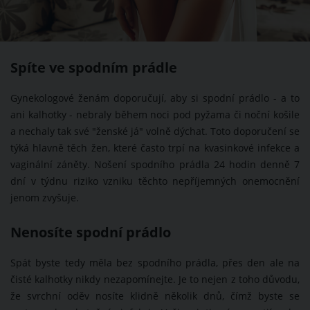
Spíte ve spodním prádle
Gynekologové ženám doporučují, aby si spodní prádlo - a to
ani kalhotky - nebraly během noci pod pyžama či noční košile
a nechaly tak své "ženské já" volně dýchat. Toto doporučení se
týká hlavně těch žen, které často trpí na kvasinkové infekce a
vaginální záněty. Nošení spodního prádla 24 hodin denně 7
dní v týdnu riziko vzniku těchto nepříjemných onemocnění
jenom zvyšuje.
Nenosíte spodní prádlo
Spát byste tedy měla bez spodního prádla, přes den ale na
čisté kalhotky nikdy nezapomínejte. Je to nejen z toho důvodu,
že svrchní oděv nosíte klidně několik dnů, čímž byste se