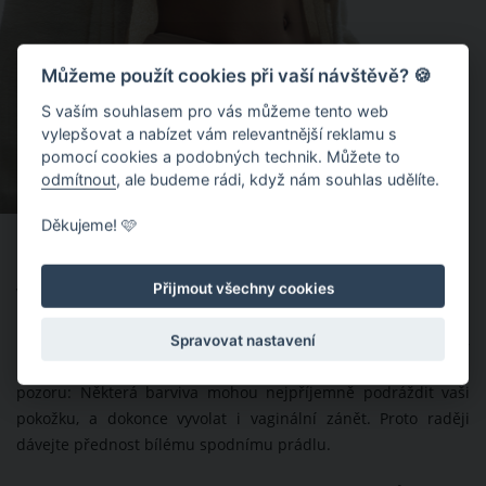
Můžeme použít cookies při vaší návštěvě? 🍪
S vaším souhlasem pro vás můžeme tento web
vylepšovat a nabízet vám relevantnější reklamu s
pomocí cookies a podobných technik. Můžete to
odmítnout
, ale budeme rádi, když nám souhlas udělíte.
Děkujeme! 🩷
Dáváte přednost barvám a prádlo perete
v parfémovaných pracích prášcích
Přijmout všechny cookies
Máte ráda spodní prádlo různých barev? A zjišťovala jste si,
Spravovat nastavení
přesně kterými barvivy je toto prádlo napuštěno? Mějte se na
pozoru: Některá barviva mohou nejpříjemně podráždit vaši
pokožku, a dokonce vyvolat i vaginální zánět. Proto raději
dávejte přednost bílému spodnímu prádlu.