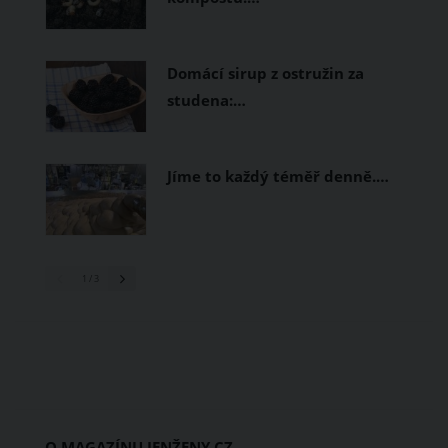
Domácí sirup z ostružin za
studena:…
Jíme to každý téměř denně.…
1
/ 3
O MAGAZÍNU JENŽENY.CZ