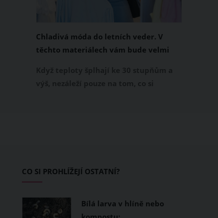
Chladivá móda do letních veder. V
těchto materiálech vám bude velmi
příjemně
Když teploty šplhají ke 30 stupňům a
výš, nezáleží pouze na tom, co si
obléknete, ale také z čeho je oblečení
ušité. Některé materiály totiž zadržují
teplo a pot, jiné naopak nechají
pokožku dýchat a pomohou vám
zvládnout i opravdu horké dny.
Základem letního šatníku by proto
CO SI PROHLÍŽEJÍ OSTATNÍ?
měly být přírodní nebo funkční
prodyšné tkaniny a volnější střihy.
Bílá larva v hlíně nebo
kompostu:…