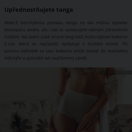
Upřednostňujete tanga
Máte-li bezchybnou postavu, tanga na vás můžou vypadat
bezesporu skvěle, ale i tak se vystavujete vážným zdravotním
rizikům. Na zadní-úzké straně tang totiž může ulpívat bakterie
E.coli, která se nejčastěji vyskytuje v tlustém střevě. Při
posunu kalhotek se tato bakterie může dostat do močového
měchýře a způsobit tak nepříjemný zánět.
ZDROJ: SHUTTERSTOCK