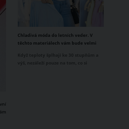
Chladivá móda do letních veder. V
těchto materiálech vám bude velmi
příjemně
Když teploty šplhají ke 30 stupňům a
výš, nezáleží pouze na tom, co si
obléknete, ale také z čeho je oblečení
ušité. Některé materiály totiž zadržují
teplo a pot, jiné naopak nechají
pokožku dýchat a pomohou vám
zvládnout i opravdu horké dny.
vní
Základem letního šatníku by proto
kám
měly být přírodní nebo funkční
prodyšné tkaniny a volnější střihy.