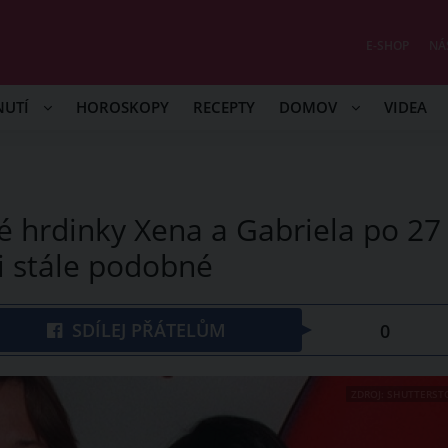
E-SHOP
NÁ
NUTÍ
HOROSKOPY
RECEPTY
DOMOV
VIDEA
vé hrdinky Xena a Gabriela po 27
si stále podobné
SDÍLEJ PŘÁTELŮM
0
ZDROJ: SHUTTERST