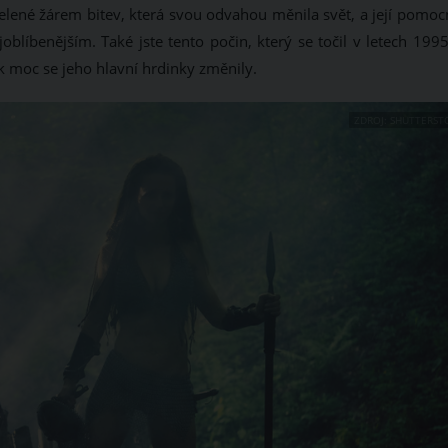
elené žárem bitev, která svou odvahou měnila svět, a její pomocn
blíbenějším. Také jste tento počin, který se točil v letech 1995
ak moc se jeho hlavní hrdinky změnily.
ZDROJ: SHUTTERST