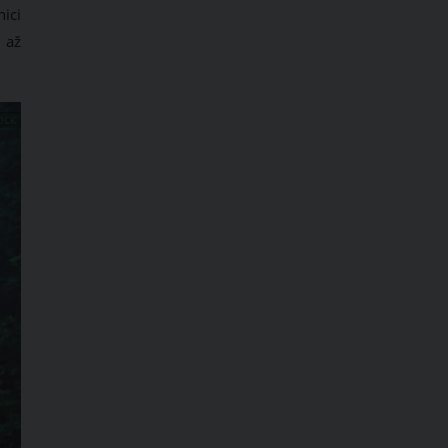
ici
 až
OCK