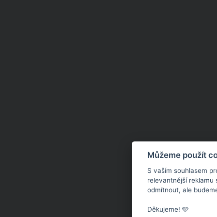
Můžeme použít coo
S vaším souhlasem pr
relevantnější reklamu
odmítnout
, ale budeme
Děkujeme! 🩷