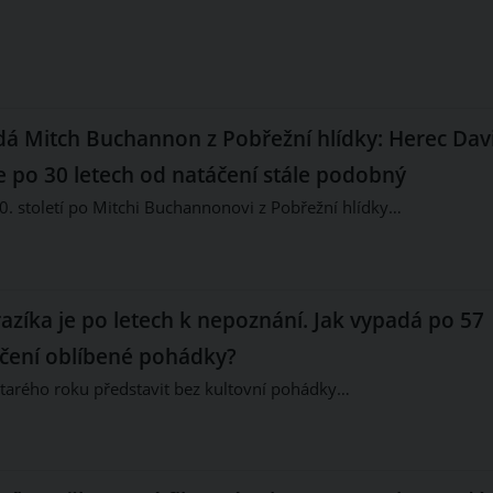
dá Mitch Buchannon z Pobřežní hlídky: Herec Dav
je po 30 letech od natáčení stále podobný
20. století po Mitchi Buchannonovi z Pobřežní hlídky…
azíka je po letech k nepoznání. Jak vypadá po 57
áčení oblíbené pohádky?
starého roku představit bez kultovní pohádky…