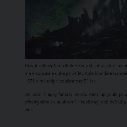
Hlavní roli nepřemožitelné Xeny si zahrála krásná 
má v současné době již 54 let. Role blonďaté Gabrie
1971 a má tedy v současnosti 51 let.
Od první klapky fantasy seriálu Xena uplynulo již 2
přítelkyněmi i v soukromí. I když mají obě dvě už p
vidí.