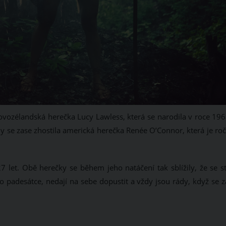
novozélandská herečka Lucy Lawless, která se narodila v roce 196
ly se zase zhostila americká herečka Renée O’Connor, která je ro
7 let. Obě herečky se během jeho natáčení tak sblížily, že se st
o padesátce, nedají na sebe dopustit a vždy jsou rády, když se z