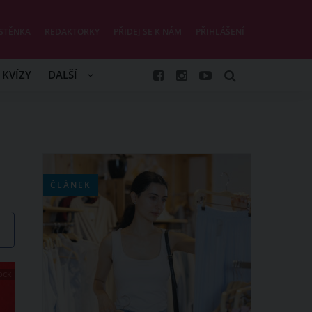
STĚNKA
REDAKTORKY
PŘIDEJ SE K NÁM
PŘIHLÁŠENÍ
KVÍZY
DALŠÍ
ČLÁNEK
OCK