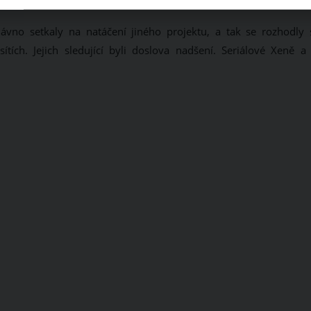
vno setkaly na natáčení jiného projektu, a tak se rozhodly 
tích. Jejich sledující byli doslova nadšení. Seriálové Xeně a j