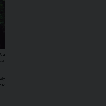
8 a
čník
aly
ase