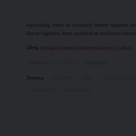
Kamarádky, které se seznámily během natáčení ser
Ebony Vagulans, která společně se seriálovou Xenou, 
Zdroj:
Instagram.com/realreneeoconnor
,
Csfd.cz
Publikováno: 16. 11. 2022 12:17
Nahlásit obsah
Témata:
CELEBRITY
XENA
JAK DNES VYPAD
PŘÁTELSTVÍ
RSS-SEZNAM