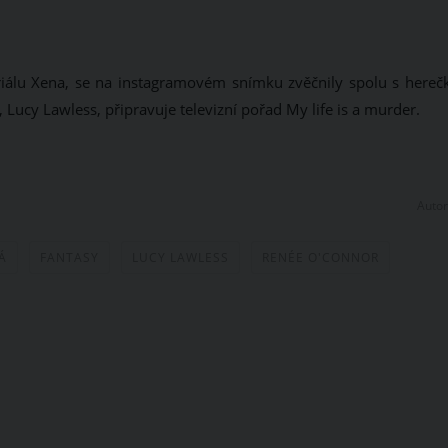
iálu Xena, se na instagramovém snímku zvěčnily spolu s hereč
Lucy Lawless, připravuje televizní pořad My life is a murder.
Autor
Á
FANTASY
LUCY LAWLESS
RENÉE O'CONNOR