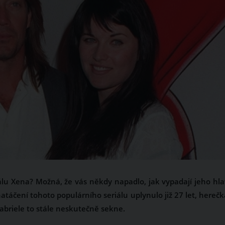
álu Xena? Možná, že vás někdy napadlo, jak vypadají jeho hla
natáčení tohoto populárního seriálu uplynulo již 27 let, hereč
abriele to stále neskutečně sekne.