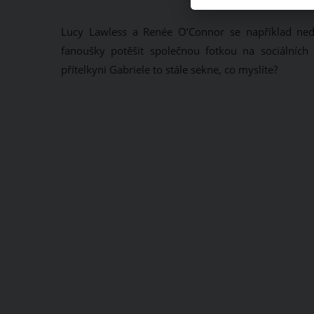
Lucy Lawless a Renée O’Connor se například nedá
fanoušky potěšit společnou fotkou na sociálních sí
přítelkyni Gabriele to stále sekne, co myslíte?