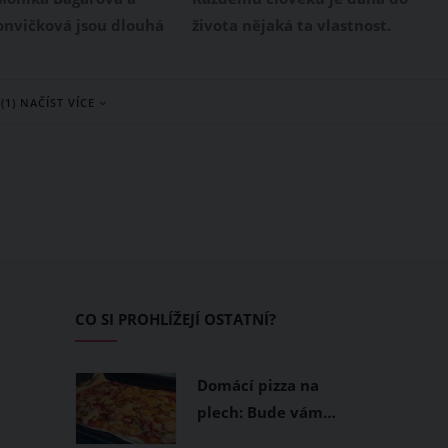
 do oka
nvičková jsou dlouhá
života nějaká ta vlastnost.
i dobrými kamarádkami.
Někomu je laskavost a vlídnost
síci se navíc každá z
zcela vlastní, jiný ji naopak
(1) NAČÍST VÍCE
 novopečenou
postrádá. Ale všichni jsme
Nyní se rozhodly, že
narozeni v určitém znamení
porodu seznámí i své
zvěrokruhu, které nás ovlivňuje.
 Rumia Moniky Bagárové
Jaké jsou tedy silné stránky
Markéty Konvičkové na
jednotlivých znamení a
 roztomile reagovaly.
charakterizuje to zrovna vás?
CO SI PROHLÍŽEJÍ OSTATNÍ?
Domácí pizza na
plech: Bude vám…