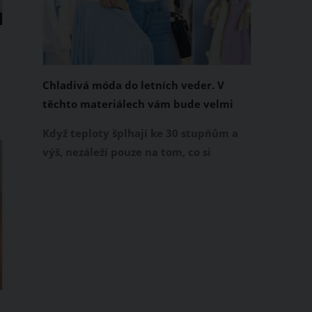
Chladivá móda do letních veder. V
těchto materiálech vám bude velmi
příjemně
Když teploty šplhají ke 30 stupňům a
výš, nezáleží pouze na tom, co si
obléknete, ale také z čeho je oblečení
ušité. Některé materiály totiž zadržují
teplo a pot, jiné naopak nechají
pokožku dýchat a pomohou vám
zvládnout i opravdu horké dny.
Základem letního šatníku by proto
měly být přírodní nebo funkční
prodyšné tkaniny a volnější střihy.