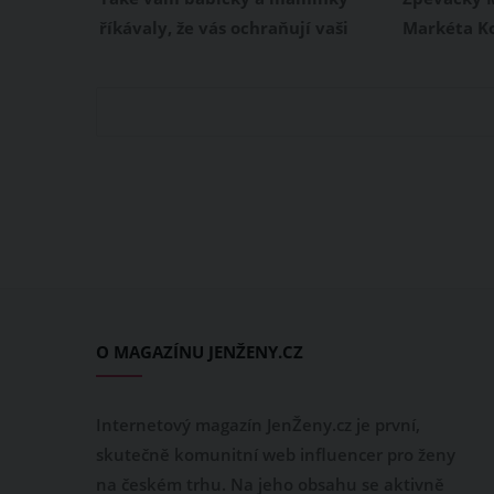
hned padly
říkávaly, že vás ochraňují vaši
Markéta Ko
andělé, kteří nad vámi bdí a
léta velm
dohlížejí na vás? Určitě všichni
Před pár mě
znáte známou modlitbu:
nich stala
„Andělíčku, můj strážníčku…”. Ta
maminkou. 
mnohé z nás provázela celé
poprvé od 
dětství. Jak je to ale vlastně s
dcerušky.
anděly, jsou opravdu mezi námi?
a Amálka 
sebe velmi
O MAGAZÍNU JENŽENY.CZ
Internetový magazín JenŽeny.cz je první,
skutečně komunitní web influencer pro ženy
na českém trhu. Na jeho obsahu se aktivně