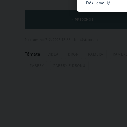
Děkujeme! 🩷
PŘEDCHOZÍ
Publikováno: 7. 2. 2023 13:22
Nahlásit obsah
Témata:
VIDEA
DRON
KAMERA
KAMER
ZÁBĚRY
ZÁBĚRY Z DRONU