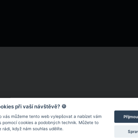
kies při vaší návštěvě? 🍪
o vás můžeme tento web vylepšovat a nabízet vám
Přijmou
 s pomocí cookies a podobných technik. Můžete to
 rádi, když nám souhlas udělíte.
Spra