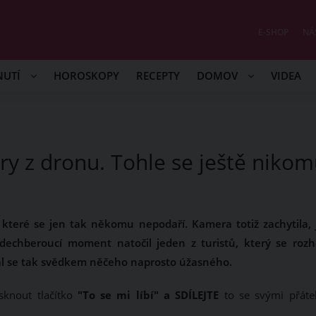
E-SHOP
NÁ
NUTÍ
HOROSKOPY
RECEPTY
DOMOV
VIDEA
 z dronu. Tohle se ještě niko
které se jen tak někomu nepodaří. Kamera totiž zachytila, 
dechberoucí moment natočil jeden z turistů, který se rozh
 stal se tak svědkem něčeho naprosto úžasného.
sknout tlačítko
"To se mi líbí" a SDÍLEJTE
to se svými přátel