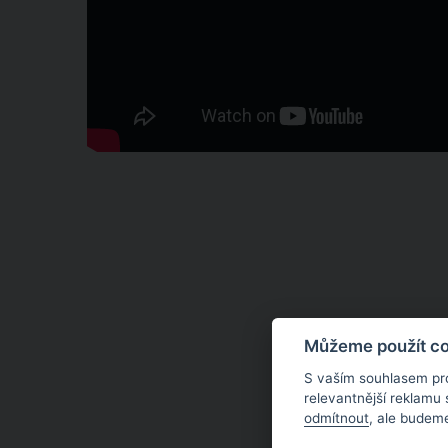
Můžeme použít coo
S vaším souhlasem pr
relevantnější reklamu
odmítnout
, ale budeme