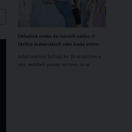
Chladivá móda do letních veder. V
těchto materiálech vám bude velmi
příjemně
Když teploty šplhají ke 30 stupňům a
výš, nezáleží pouze na tom, co si
obléknete, ale také z čeho je oblečení
ušité. Některé materiály totiž zadržují
teplo a pot, jiné naopak nechají
pokožku dýchat a pomohou vám
zvládnout i opravdu horké dny.
Základem letního šatníku by proto
měly být přírodní nebo funkční
prodyšné tkaniny a volnější střihy.