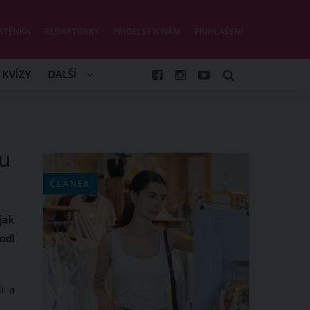
STĚNKA
REDAKTORKY
PŘIDEJ SE K NÁM
PŘIHLÁŠENÍ
KVÍZY
DALŠÍ
mu
ČLÁNEK
jak
odl
i a