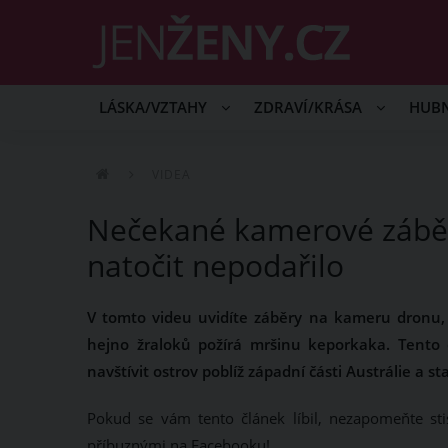
LÁSKA/VZTAHY
ZDRAVÍ/KRÁSA
HUB
VIDEA
Nečekané kamerové záběry
natočit nepodařilo
V tomto videu uvidíte záběry na kameru dronu, 
hejno žraloků požírá mršinu keporkaka. Tento 
navštívit ostrov poblíž západní části Austrálie a
Pokud se vám tento článek líbil, nezapomeňte sti
příbuznými na Facebooku!