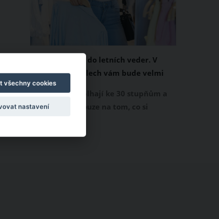
Chladivá móda do letních veder. V
těchto materiálech vám bude velmi
t všechny cookies
příjemně
Když teploty šplhají ke 30 stupňům a
výš, nezáleží pouze na tom, co si
vovat nastavení
obléknete, ale také z čeho je oblečení
ušité. Některé materiály totiž zadržují
teplo a pot, jiné naopak nechají
pokožku dýchat a pomohou vám
zvládnout i opravdu horké dny.
Základem letního šatníku by proto
měly být přírodní nebo funkční
prodyšné tkaniny a volnější střihy.