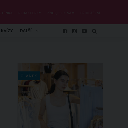
STĚNKA
REDAKTORKY
PŘIDEJ SE K NÁM
PŘIHLÁŠENÍ
KVÍZY
DALŠÍ
ČLÁNEK