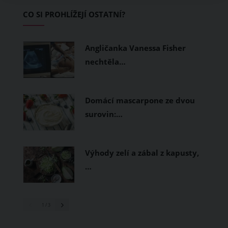
Základem letního šatníku by proto
CO SI PROHLÍŽEJÍ OSTATNÍ?
měly být přírodní nebo funkční
prodyšné tkaniny a volnější střihy.
Angličanka Vanessa Fisher
nechtěla…
Domácí mascarpone ze dvou
surovin:…
Výhody zelí a zábal z kapusty,
…
1
/ 3