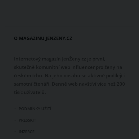
O MAGAZÍNU JENŽENY.CZ
Internetový magazín JenŽeny.cz je první,
skutečně komunitní web influencer pro ženy na
českém trhu. Na jeho obsahu se aktivně podílejí i
samotní čtenáři. Denně web navštíví více než 200
tisíc uživatelů.
PODMÍNKY UŽITÍ
PRESSKIT
INZERCE