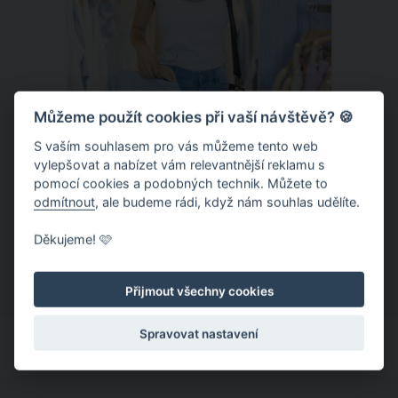
Můžeme použít cookies při vaší návštěvě? 🍪
S vaším souhlasem pro vás můžeme tento web
vylepšovat a nabízet vám relevantnější reklamu s
Chladivá móda do letních veder. V
pomocí cookies a podobných technik. Můžete to
těchto materiálech vám bude velmi
odmítnout
, ale budeme rádi, když nám souhlas udělíte.
příjemně
Když teploty šplhají ke 30 stupňům a
Děkujeme! 🩷
výš, nezáleží pouze na tom, co si
obléknete, ale také z čeho je oblečení
Přijmout všechny cookies
ušité. Některé materiály totiž zadržují
teplo a pot, jiné naopak nechají
Spravovat nastavení
pokožku dýchat a pomohou vám
zvládnout i opravdu horké dny.