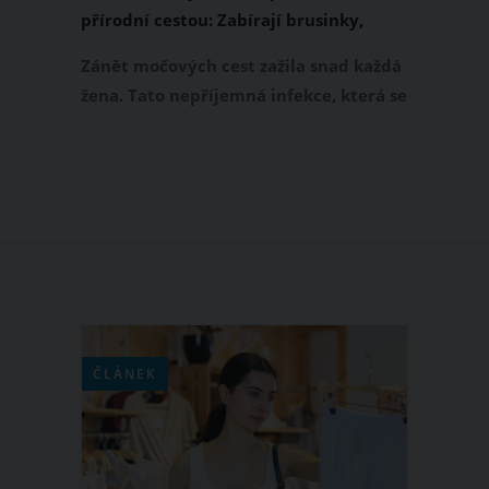
přírodní cestou: Zabírají brusinky,
lichořeřišnice i petrželová nať
Zánět močových cest zažila snad každá
žena. Tato nepříjemná infekce, která se
projevuje zejména nepříjemným
pálením při močení a bolestí v
podbřišku, nás postihuje v průběhu
celého roku. Pokud nedůvěřujete
antibiotikům, můžete zánět močových
cest vyléčit i přírodní cestou. Jaké
bylinky a další přírodní přípravky jsou
v tomto případě nejúčinnější?
ČLÁNEK