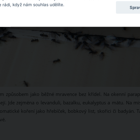
 rádi, když nám souhlas udělíte.
Spra
jným způsobem jako běžné mravence bez křídel. Na okenní parap
šejí. Jde zejména o levanduli, bazalku, eukalyptus a mátu. Na mi
omatické koření jako hřebíček, bobkový list, skořici či badyán. 
vé.