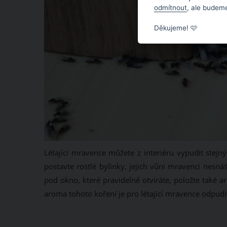
odmítnout
, ale budeme
Děkujeme! 🩷
Létající mravence můžete z interiéru vypudit ste
postavte rostlé bylinky, jejich vůni mravenci nesná
pod okno, které pravidelně otvíráte, položte také ar
aroma tohoto koření je pro létající mravence odpudi