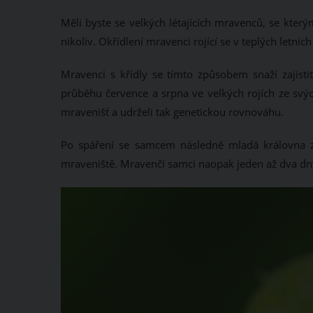
Měli byste se velkých létajících mravenců, se který
nikoliv. Okřídlení mravenci rojící se v teplých letn
Mravenci s křídly se tímto způsobem snaží zajistit
průběhu července a srpna ve velkých rojích ze svýc
mravenišť a udrželi tak genetickou rovnováhu.
Po spáření se samcem následně mladá královna zt
mraveniště. Mravenčí samci naopak jeden až dva dn