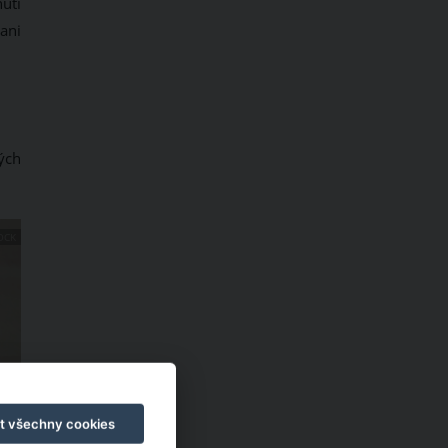
nutí
ani
ých
OCK
t všechny cookies