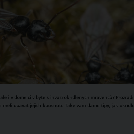
ale i v domě či v bytě s invazí okřídlených mravenců? Prozrad
e měli obávat jejich kousnutí. Také vám dáme tipy, jak okřídl