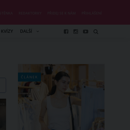
STĚNKA
REDAKTORKY
PŘIDEJ SE K NÁM
PŘIHLÁŠENÍ
KVÍZY
DALŠÍ
ČLÁNEK
OCK