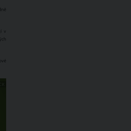
dně
í v
ých
ové
CK