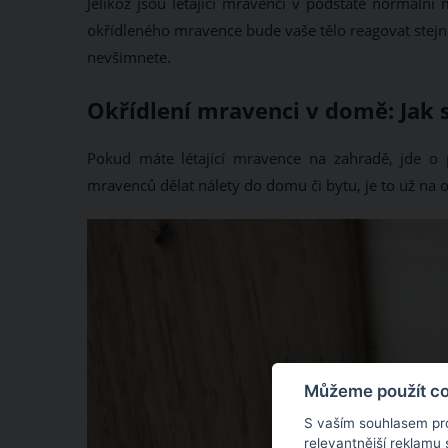
Jelikož jsou létající mravenci v podstatě normální 
okřídleného mravence bude vaše tělo reagovat stejn
nevšimnete.
Okřídlení mravenci v domě: Jak s
Pokud máte létající mravence na zahradě, jde o 
mravenců dělat nálety do domu či bytu, je to už na o
Můžeme použít coo
S vaším souhlasem pr
relevantnější reklamu