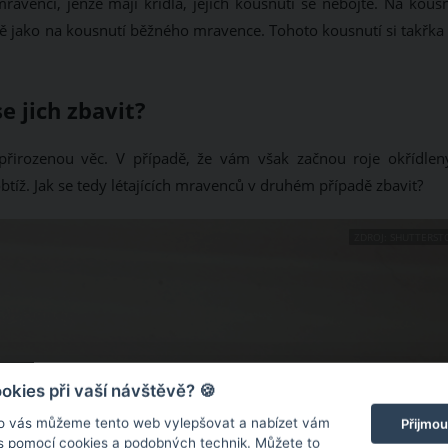
mravenci, jenže mají křídla, jejich kousnutí se nebojte. Na kous
ě jako na kousnutí běžného mravence. Tohoto kousnutí si takřka 
e jich zbavit?
přirozenou věc. V případě, že vám však začnou roje okřídlen
btíž. Jak se tedy létajících mravenců v druhém případě zbavit?
ZDROJ: SHUTTERST
kies při vaší návštěvě? 🍪
o vás můžeme tento web vylepšovat a nabízet vám
Přijmou
 s pomocí cookies a podobných technik. Můžete to