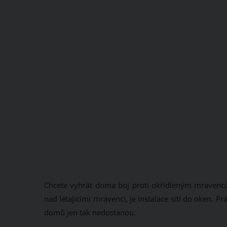
Chcete vyhrát doma boj proti okřídleným mravenců
nad létajícími mravenci, je instalace sítí do oken. 
domů jen tak nedostanou.