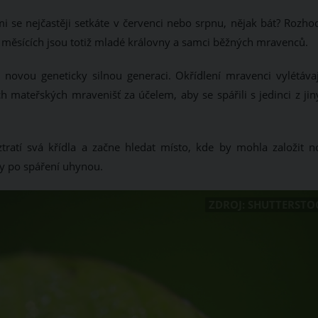
mi se nejčastěji setkáte v červenci nebo srpnu, nějak bát? Rozho
ích měsících jsou totiž mladé královny a samci běžných mravenců.
 novou geneticky silnou generaci. Okřídlení mravenci vylétávaj
h mateřských mravenišť za účelem, aby se spářili s jedinci z jin
ratí svá křídla a začne hledat místo, kde by mohla založit n
y po spáření uhynou.
ZDROJ: SHUTTERSTO