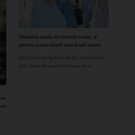
Chladivá móda do letních veder. V
těchto materiálech vám bude velmi
příjemně
Když teploty šplhají ke 30 stupňům a
výš, nezáleží pouze na tom, co si
obléknete, ale také z čeho je oblečení
ušité. Některé materiály totiž zadržují
teplo a pot, jiné naopak nechají
íme
pokožku dýchat a pomohou vám
ené
zvládnout i opravdu horké dny.
Základem letního šatníku by proto
měly být přírodní nebo funkční
prodyšné tkaniny a volnější střihy.