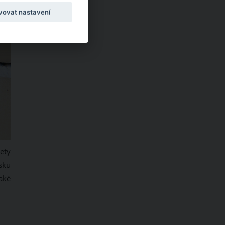
vovat nastavení
ety
sku
Také