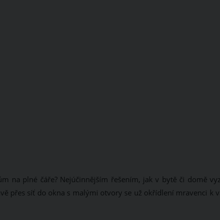
m na plné čáře? Nejúčinnějším řešením, jak v bytě či domě vyz
Právě přes síť do okna s malými otvory se už okřídlení mravenci k