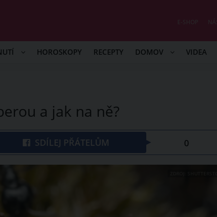
E-SHOP
NÁ
NUTÍ
HOROSKOPY
RECEPTY
DOMOV
VIDEA
berou a jak na ně?
SDÍLEJ PŘÁTELŮM
0
ZDROJ: SHUTTERST