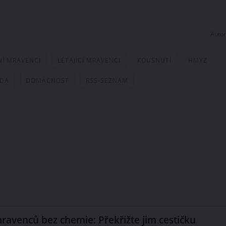
Autor
NÍ MRAVENCI
LÉTAJÍCÍ MRAVENCI
KOUSNUTÍ
HMYZ
DA
DOMÁCNOST
RSS-SEZNAM
mravenců bez chemie: Překřižte jim cestičku