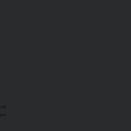
rát
 vám