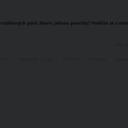
 rozšířených pórů zbavit jednou provždy? Podělte se s nám
Autor:
S
PLEŤ
PROBLÉMY S PLETÍ
TRÁPENÍ
SUROVINY
POMO