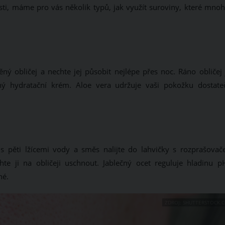
sti, máme pro vás několik typů, jak využít suroviny, které mnoh
těný obličej a nechte jej působit nejlépe přes noc. Ráno obličej
ý hydratační krém. Aloe vera udržuje vaši pokožku dostate
 s pěti lžícemi vody a směs nalijte do lahvičky s rozprašovač
hte ji na obličeji uschnout. Jablečný ocet reguluje hladinu p
né.
ZDROJ: SHUTTERSTOCK.