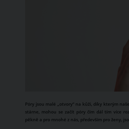
Póry jsou malé „otvory“ na kůži, díky kterým naš
stárne, mohou se začít póry čím dál tím více roz
pěkně a pro mnohé z nás, především pro ženy, j