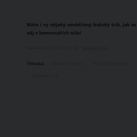
Máte i vy nějaký osvědčený babský trik, jak se
něj v komentářích níže!
Publikováno: 29. 1. 2021 11:02
Nahlásit obsah
Témata:
ZDRAVÍ A KRÁSA
ROZŠÍŘENÉ PÓRY
ZDRAVÁ PLEŤ