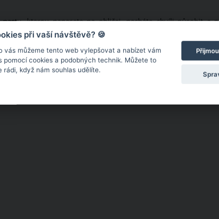
pastu, kterou nanesete na obličej, necháte chvíli působit a p
dny, rozhodně ne každý den. Jedlá soda totiž vysušuje, což by 
kies při vaší návštěvě? 🍪
o vás můžeme tento web vylepšovat a nabízet vám
Přijmou
 s pomocí cookies a podobných technik. Můžete to
 rádi, když nám souhlas udělíte.
Spra