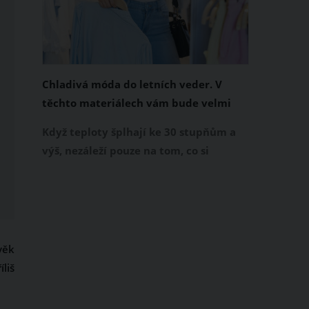
Chladivá móda do letních veder. V
těchto materiálech vám bude velmi
příjemně
Když teploty šplhají ke 30 stupňům a
výš, nezáleží pouze na tom, co si
obléknete, ale také z čeho je oblečení
ušité. Některé materiály totiž zadržují
teplo a pot, jiné naopak nechají
pokožku dýchat a pomohou vám
zvládnout i opravdu horké dny.
věk
Základem letního šatníku by proto
liš
měly být přírodní nebo funkční
prodyšné tkaniny a volnější střihy.