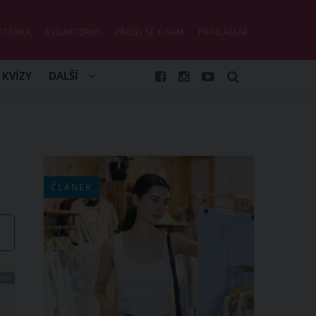
STĚNKA
REDAKTORKY
PŘIDEJ SE K NÁM
PŘIHLÁŠENÍ
KVÍZY
DALŠÍ
ČLÁNEK
COM