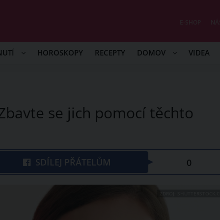
E-SHOP
NÁ
NUTÍ
HOROSKOPY
RECEPTY
DOMOV
VIDEA
 Zbavte se jich pomocí těchto
SDÍLEJ PŘÁTELŮM
0
ZDROJ: SHUTTERSTOCK.