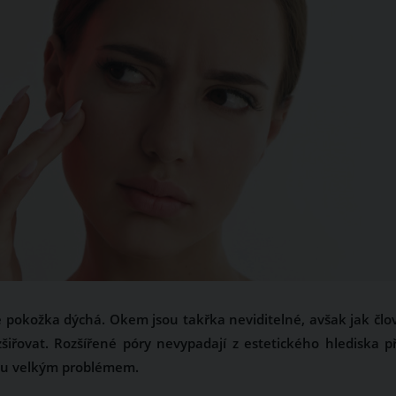
e pokožka dýchá. Okem jsou takřka neviditelné, avšak jak člo
šiřovat. Rozšířené póry nevypadají z estetického hlediska pří
sou velkým problémem.