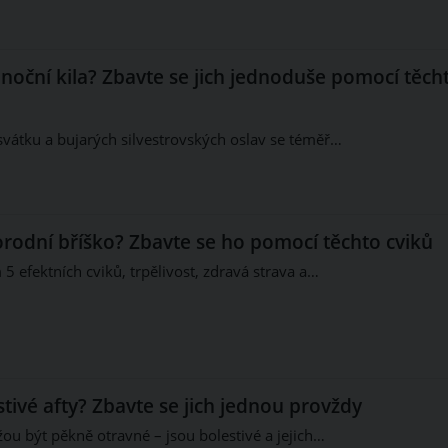
noční kila? Zbavte se jich jednoduše pomocí těch
átku a bujarých silvestrovských oslav se téměř…
orodní bříško? Zbavte se ho pomocí těchto cviků
5 efektních cviků, trpělivost, zdravá strava a…
stivé afty? Zbavte se jich jednou provždy
žou být pěkně otravné – jsou bolestivé a jejich…