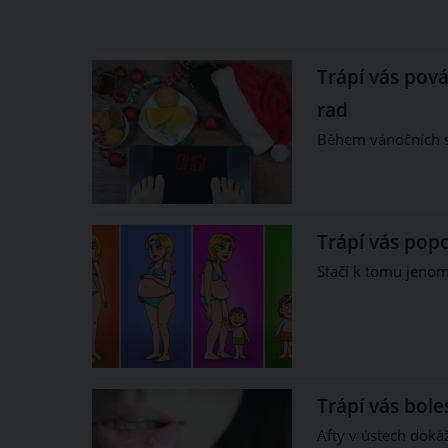
Trápí vás pová
rad
Během vánočních sv
Trápí vás pop
Stačí k tomu jenom 
Trápí vás bole
Afty v ústech doká