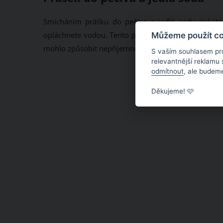
Smícháním prášku do pečiva a jedlé sody získáte 
opláchnete vodou. Tento proces opakujte každé 3-4 
Můžeme použít coo
mohlo způsobit nepříjemné šupinky na obličeji.
S vaším souhlasem pr
relevantnější reklamu
odmítnout
, ale budeme
Děkujeme! 🩷