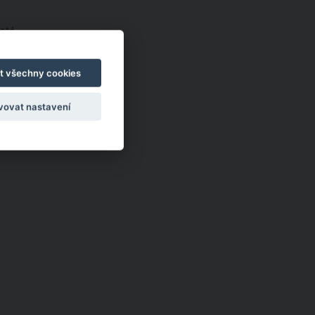
oté
vám
t všechny cookies
vovat nastavení