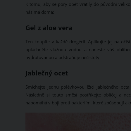
K tomu, aby se póry opět vrátily do původní veliko
nás má doma:
Gel z aloe vera
Ten koupíte v každé drogérii. Aplikujte jej na očiš
opláchněte vlažnou vodou a naneste váš oblíben
hydratovanou a odstraňuje nečistoty.
Jablečný ocet
Smíchejte jednu polévkovou lžíci jablečného octa
Následně si touto směsí postříkejte obličej a nec
napomáhá v boji proti bakteriím, které způsobují ak