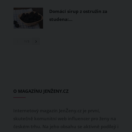
Domácí sirup z ostružin za
studena:…
1
/ 3
O MAGAZÍNU JENŽENY.CZ
Internetový magazín JenŽeny.cz je první,
skutečně komunitní web influencer pro ženy na
českém trhu. Na jeho obsahu se aktivně podílejí i