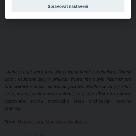
Spravovat nastavení
“Hluboce lituji smrti doni Maríy Salud Ramírez Caballero, “Mamá
Coco”, neúnavné ženy a příkladu života, která byla inspirací pro
tuto světově známou milovanou postavu. Modlím se za její klid i
za to, aby její rodina našla smíření,”
napsal
na Twitteru ministr
cestovního ruchu mexického státu Michoacán Roberto
Monroy.
Zdroj:
Nypost.com
,
Magazin.aktualne.cz