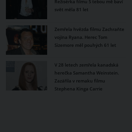
Režisérka filmu S tebou mě baví
svět měla 81 let
Zemřela hvězda filmu Zachraňte
vojína Ryana. Herec Tom
Sizemore měl pouhých 61 let
V 28 letech zemřela kanadská
herečka Samantha Weinstein.
Zazářila v remaku filmu
Stephena Kinga Carrie