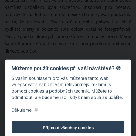
Společnost Pixar nikdy veřejně nepotvrdila, že by María Salud
Ramírez Caballero byla skutečnou inspirací pro postavu
babičky Coco. Rodina zemřelé mexické babičky však poukázala
na to, že pracovníci Pixaru určitou dobu pobývali v místě
bydliště Maríy a dokonce tuto oblast detailně fotografovali.
Navíc spousta filmových fanoušků věří tomu, že právě María
Salud Ramírez Caballero byla skutečnou předlohou milované
filmové babičky.
Můžeme použít cookies při vaší návštěvě? 🍪
S vaším souhlasem pro vás můžeme tento web
vylepšovat a nabízet vám relevantnější reklamu s
pomocí cookies a podobných technik. Můžete to
odmítnout
, ale budeme rádi, když nám souhlas udělíte.
Děkujeme! 🩷
Přijmout všechny cookies