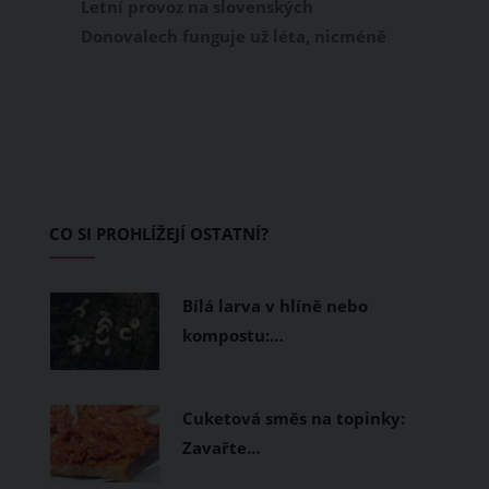
Letní provoz na slovenských
Donovalech funguje už léta, nicméně
dosud cílil především na pěší a rodiny s
dětmi. Letos nově se Donovaly zapisují
také na dovolenkové seznamy bikerů,
protože tu vznikl zbrusu nový trailpark,
který svými flowtraily zaujme i
začínající jezdce.
CO SI PROHLÍŽEJÍ OSTATNÍ?
Bílá larva v hlíně nebo
kompostu:…
Cuketová směs na topinky:
Zavařte…