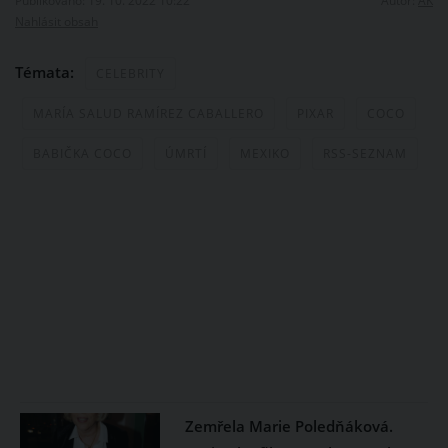
Publikováno: 19. 10. 2022 10:22
Autor:
AK
Nahlásit obsah
Témata:
CELEBRITY
MARÍA SALUD RAMÍREZ CABALLERO
PIXAR
COCO
BABIČKA COCO
ÚMRTÍ
MEXIKO
RSS-SEZNAM
Zemřela Marie Poledňáková.