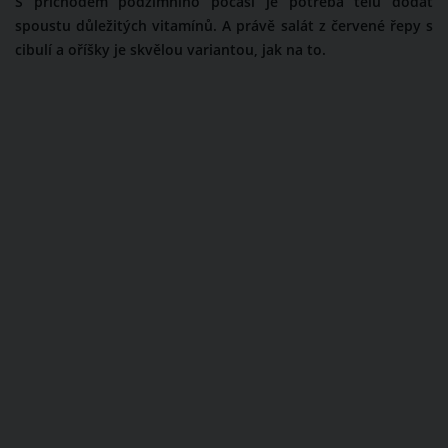
S příchodem podzimního počasí je potřeba tělu dodat
spoustu důležitých vitamínů. A právě salát z červené řepy s
cibulí a oříšky je skvělou variantou, jak na to.