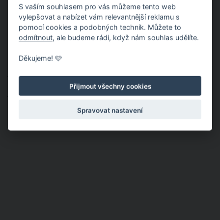
prolisovaný česnek a olej.
S vaším souhlasem pro vás můžeme tento web
vylepšovat a nabízet vám relevantnější reklamu s
pomocí cookies a podobných technik. Můžete to
4.
Salát promíchejte a dochuťte solí či pepřem.
odmítnout
, ale budeme rádi, když nám souhlas udělíte.
Děkujeme! 🩷
Publikováno: 7. 10. 2020 13:23
Autor:
Sima
Nahlásit obsah
Přijmout všechny cookies
Témata:
RECEPTY
ČERVENÁ ŘEPA
SALÁT
Spravovat nastavení
OŘECHY
CIBULE
PODZIM
DETOX