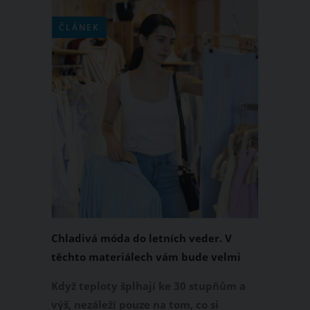
ČLÁNEK
Chladivá móda do letních veder. V
těchto materiálech vám bude velmi
příjemně
Když teploty šplhají ke 30 stupňům a
výš, nezáleží pouze na tom, co si