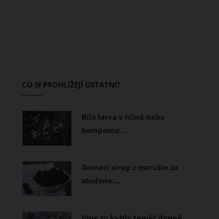
obléknete, ale také z čeho je oblečení
ušité. Některé materiály totiž zadržují
teplo a pot, jiné naopak nechají
pokožku dýchat a pomohou vám
zvládnout i opravdu horké dny.
Základem letního šatníku by proto
CO SI PROHLÍŽEJÍ OSTATNÍ?
měly být přírodní nebo funkční
prodyšné tkaniny a volnější střihy.
Bílá larva v hlíně nebo
kompostu:…
Domácí sirup z ostružin za
studena:…
Jíme to každý téměř denně.…