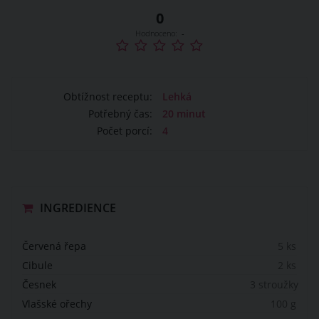
0
Hodnoceno:
-
Obtížnost receptu:
Lehká
Potřebný čas:
20 minut
Počet porcí:
4
INGREDIENCE
Červená řepa
5 ks
Cibule
2 ks
Česnek
3 stroužky
Vlašské ořechy
100 g