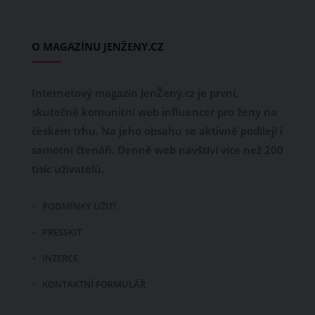
O MAGAZÍNU JENŽENY.CZ
Internetový magazín JenŽeny.cz je první,
skutečně komunitní web influencer pro ženy na
českém trhu. Na jeho obsahu se aktivně podílejí i
samotní čtenáři. Denně web navštíví více než 200
tisíc uživatelů.
PODMÍNKY UŽITÍ
PRESSKIT
INZERCE
KONTAKTNÍ FORMULÁŘ