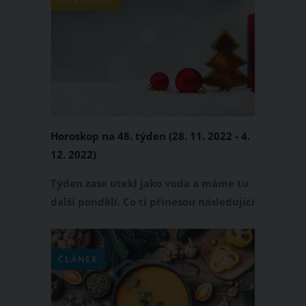
může přitom nastat mezi 21. až 24.
zářím. Na kdy tedy vychází datum
podzimní rovnodennosti 2023 a s ním i
začátek astronomického podzimu
2023?
Horoskop na 48. týden (28. 11. 2022 - 4.
12. 2022)
Týden zase utekl jako voda a máme tu
další pondělí. Co ti přinesou následující
dny? Budeš si užívat krásného adventu,
nebo na tebe padnou chmury a bude
to spíš utrpení? Přečti si svůj horoskop
ČLÁNEK
na tento týden!