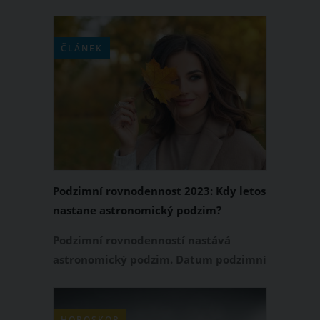
prožiješ spíš pracovně? Přečti si svůj
horoskop!
ČLÁNEK
Podzimní rovnodennost 2023: Kdy letos
nastane astronomický podzim?
Podzimní rovnodenností nastává
astronomický podzim. Datum podzimní
rovnodennosti se mění, a proto vždy
nevychází na stejný den ani hodinu.
Začátek astronomického podzimu
HOROSKOP