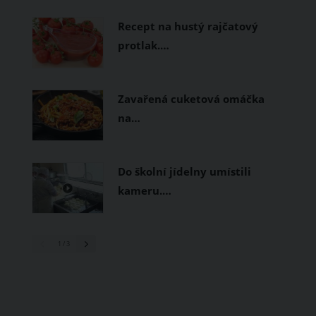
prodyšné tkaniny a volnější střihy.
Recept na hustý rajčatový
protlak.…
Zavařená cuketová omáčka
na…
Do školní jídelny umístili
kameru.…
1
/ 3