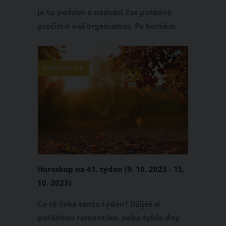
detoxu
Je tu podzim a nadešel čas pořádně
pročistit váš organismus. Po horkém
létě a teplých prvních podzimních
dnech se musíme připravit na změnu
počasí a stále se ochlazující vzduch a s
HOROSKOP
tím spojené časté zdravotní potíže - jak
dýchací, tak i známky únavy a oslabení.
Horoskop na 41. týden (9. 10. 2023 - 15.
10. 2023)
Co tě čeká tento týden? Užiješ si
pořádnou romantiku, nebo tyhle dny