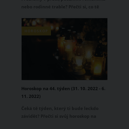
nebo rodinné trable? Přečti si, co tě
čeká tento týden.
HOROSKOP
Horoskop na 44. týden (31. 10. 2022 - 6.
11. 2022)
Čeká tě týden, který ti bude leckdo
závidět? Přečti si svůj horoskop na
nadcházející dny!