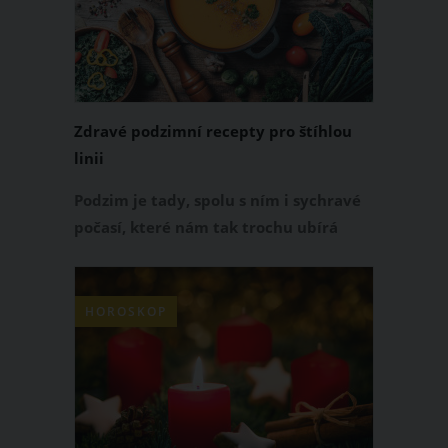
Zdravé podzimní recepty pro štíhlou
linii
Podzim je tady, spolu s ním i sychravé
počasí, které nám tak trochu ubírá
energii. Ráno je zima, často i mlha,
odpoledne někdy panuje příjemná
teplota, jindy je chladno, že
HOROSKOP
přemýšlíme, zda tu už není zima.