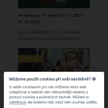
Horoskop na 47. týden (21. 11. 2022 -
27. 11. 2022)
A je tu další týden! Co ti nové dny
přinesou? čekají tě samé pozitivní
zážitky nebo to bude jedna katastrofa
za druhou? Přečti si svůj horoskop!
HOROSKOP
Můžeme použít cookies při vaší návštěvě? 🍪
S vaším souhlasem pro vás můžeme tento web
vylepšovat a nabízet vám relevantnější reklamu s
pomocí cookies a podobných technik. Můžete to
odmítnout
, ale budeme rádi, když nám souhlas udělíte.
Horoskop na 46. týden (14. 11. 2022 -