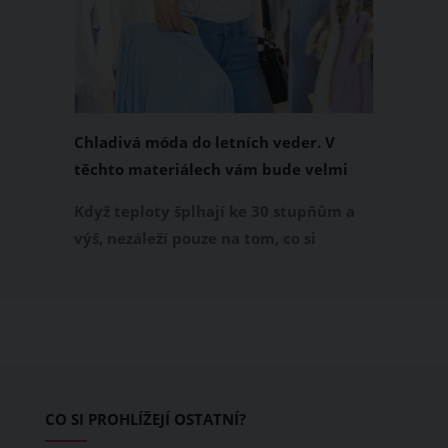
Chladivá móda do letních veder. V
těchto materiálech vám bude velmi
příjemně
Když teploty šplhají ke 30 stupňům a
výš, nezáleží pouze na tom, co si
obléknete, ale také z čeho je oblečení
ušité. Některé materiály totiž zadržují
teplo a pot, jiné naopak nechají
pokožku dýchat a pomohou vám
zvládnout i opravdu horké dny.
Základem letního šatníku by proto
CO SI PROHLÍŽEJÍ OSTATNÍ?
měly být přírodní nebo funkční