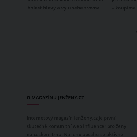
bolest hlavy a vy u sebe zrovna
– koupíme 
nemáte žádný prášek, který by
jenže po p
vám od ní ulevil, začíná doslova
zcela jiná,
noční můra. Ačkoliv se může
začátku a 
situace zdát zcela beznadějná,
kousku sta
není tomu tak! Existuje totiž
leda tak na
způsob, který ulevuje od bolesti
naprosto stejně jako prášky a
možná i rychleji.
O MAGAZÍNU JENŽENY.CZ
Internetový magazín JenŽeny.cz je první,
skutečně komunitní web influencer pro ženy
na českém trhu. Na jeho obsahu se aktivně