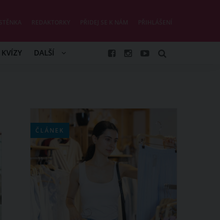
STĚNKA
REDAKTORKY
PŘIDEJ SE K NÁM
PŘIHLÁŠENÍ
KVÍZY
DALŠÍ
ČLÁNEK