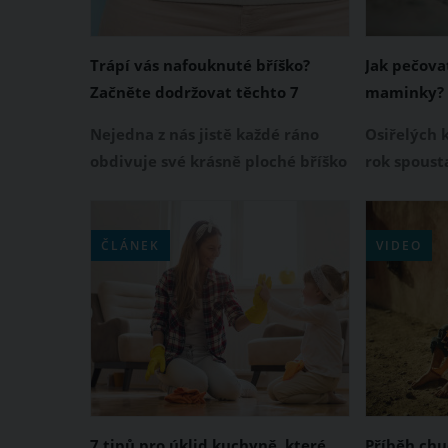
Trápí vás nafouknuté bříško?
Jak pečova
Začněte dodržovat těchto 7
maminky?
pravidel
Nejedna z nás jistě každé ráno
Osiřelých 
obdivuje své krásně ploché bříško
rok spoust
v zrcadle, které se během dne ale
potřebují 
vytratí a změní se v něco, co
péči – lidí
připomíná nafouklý balón. Není
postarat, p
ČLÁNEK
VIDEO
totiž nic horšího, než mít doma ve
„Pokud nar
skříni kousky oblečení, které kvůli
jsou na be
nafouklému bříšku nemůžeme
vypadají zd
nosit.
vypozorova
opuštěná.
7 tipů pro úklid kuchyně, které
Příběh chu