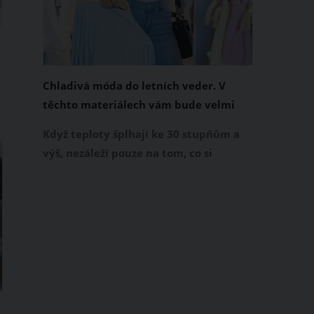
Chladivá móda do letních veder. V
těchto materiálech vám bude velmi
příjemně
Když teploty šplhají ke 30 stupňům a
výš, nezáleží pouze na tom, co si
obléknete, ale také z čeho je oblečení
ušité. Některé materiály totiž zadržují
teplo a pot, jiné naopak nechají
e
pokožku dýchat a pomohou vám
zvládnout i opravdu horké dny.
Základem letního šatníku by proto
měly být přírodní nebo funkční
prodyšné tkaniny a volnější střihy.