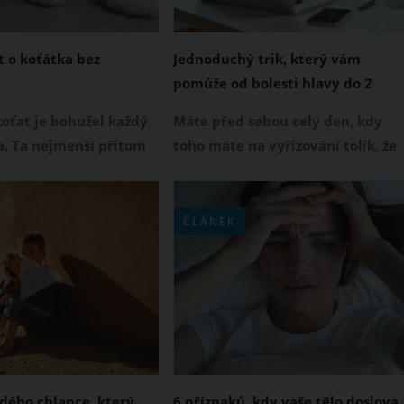
t o koťátka bez
Jednoduchý trik, který vám
pomůže od bolesti hlavy do 2
minut
koťat je bohužel každý
Máte před sebou celý den, kdy
a. Ta nejmenší přitom
toho máte na vyřizování tolik, že
prakticky neustálou
nevíte kam dřív skončit a
, co se o ně umí
najednou je tady - šílená bolest
roto není nikdy dost.
hlavy, která přišla právě v
ČLÁNEK
azíte na koťata, která
nevhod. Naštěstí pro vás máme
zpečném místě a
super jednoduchý trik, který vám
ravě, je nejlepší
zabere jen 2 minuty a rázem bud
t, jestli jsou opravdu
po bolesti!
dého chlapce, který
6 příznaků, kdy vaše tělo doslova