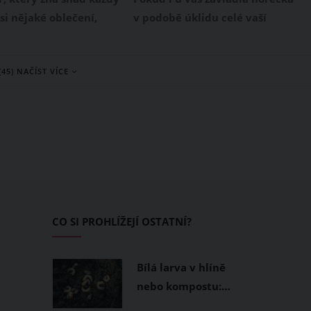
si nějaké oblečení,
v podobě úklidu celé vaší
ár vyprání je jeho barva
domácnosti, máme pro vás jeden
 než jaká byla na
velmi účinný trik, díky kterému
(45) NAČÍST VÍCE
rázem se z oblíbeného
bude vaše koupelna vypadat jako
ne věc, která je dobrá
nová a navíc k tomu nebudete
 úklid.
potřebovat žádné chemické
přípravky.
CO SI PROHLÍŽEJÍ OSTATNÍ?
Bílá larva v hlíně
nebo kompostu:…