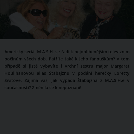
Americký seriál M.A.S.H. se řadí k nejoblíbenějším televizním
počinům všech dob. Patříte také k jeho fanouškům? V tom
případě si jistě vybavíte i vrchní sestru major Margaret
Houlihanovou alias Šťabajznu v podání herečky Loretty
Switové. Zajímá vás, jak vypadá Šťabajzna z M.A.S.H.e v
současnosti? Změnila se k nepoznání!