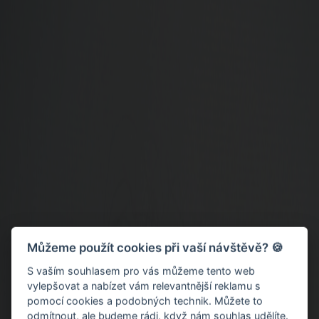
Můžeme použít cookies při vaší návštěvě? 🍪
S vaším souhlasem pro vás můžeme tento web
vylepšovat a nabízet vám relevantnější reklamu s
pomocí cookies a podobných technik. Můžete to
odmítnout
, ale budeme rádi, když nám souhlas udělíte.