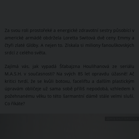
Za svou roli prostořeké a energické zdravotní sestry působící v
americké armádě obdržela Loretta Switová dvě ceny Emmy a
čtyři zlaté Glóby. A nejen to. Získala si miliony fanouškovských
srdcí z celého světa.
Zajímá vás, jak vypadá Šťabajzna Houlihanová ze seriálu
M.A.S.H. v současnosti? Na svých 85 let opravdu úžasně! Ač
kritici tvrdí, že se kvůli botoxu, faceliftu a dalším plastickým
úpravám obličeje už sama sobě příliš nepodobá, vzhledem k
požehnanému věku to této šarmantní dámě stále velmi sluší.
Co říkáte?
ZDROJ: SHUTTERSTOCK