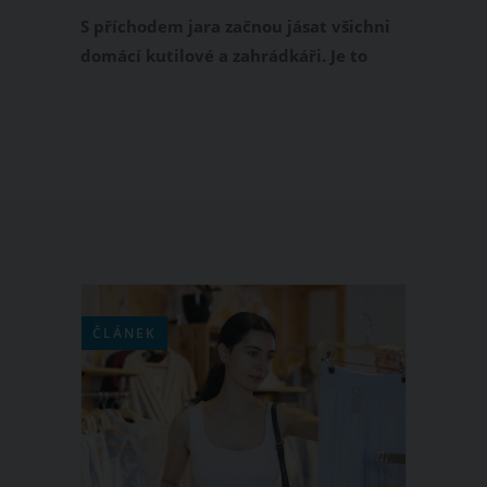
zásady
S příchodem jara začnou jásat všichni
domácí kutilové a zahrádkáři. Je to
období výsadby zeleniny, kterou
následně konzumujeme celé léto. A
právě každý, kdo touží po své vlastní
vypěstované zelenině, by měl vědět,
jak určité druhy zeleniny pěstovat.
ČLÁNEK