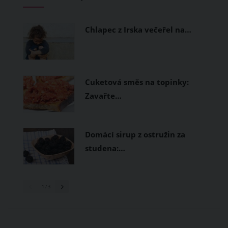
měly být přírodní nebo funkční
prodyšné tkaniny a volnější střihy.
Chlapec z Irska večeřel na…
Cuketová směs na topinky:
Zavařte…
Domácí sirup z ostružin za
studena:…
1
/ 3