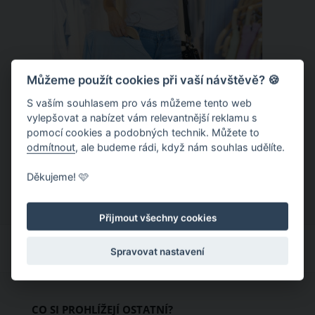
Můžeme použít cookies při vaší návštěvě? 🍪
S vaším souhlasem pro vás můžeme tento web
Chladivá móda do letních veder. V
vylepšovat a nabízet vám relevantnější reklamu s
pomocí cookies a podobných technik. Můžete to
těchto materiálech vám bude velmi
odmítnout
, ale budeme rádi, když nám souhlas udělíte.
příjemně
Když teploty šplhají ke 30 stupňům a
Děkujeme! 🩷
výš, nezáleží pouze na tom, co si
obléknete, ale také z čeho je oblečení
Přijmout všechny cookies
ušité. Některé materiály totiž zadržují
teplo a pot, jiné naopak nechají
Spravovat nastavení
pokožku dýchat a pomohou vám
zvládnout i opravdu horké dny.
Základem letního šatníku by proto
CO SI PROHLÍŽEJÍ OSTATNÍ?