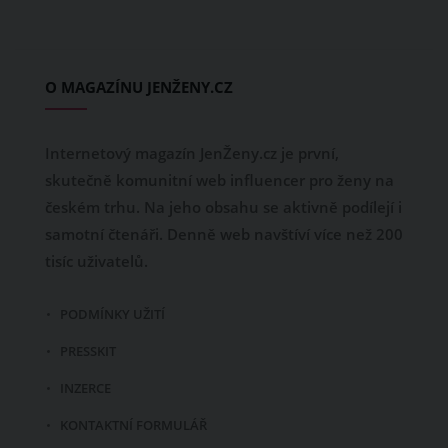
O MAGAZÍNU JENŽENY.CZ
Internetový magazín JenŽeny.cz je první,
skutečně komunitní web influencer pro ženy na
českém trhu. Na jeho obsahu se aktivně podílejí i
samotní čtenáři. Denně web navštíví více než 200
tisíc uživatelů.
PODMÍNKY UŽITÍ
PRESSKIT
INZERCE
KONTAKTNÍ FORMULÁŘ