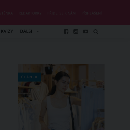
STĚNKA
REDAKTORKY
PŘIDEJ SE K NÁM
PŘIHLÁŠENÍ
KVÍZY
DALŠÍ
ČLÁNEK