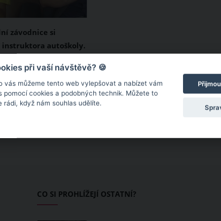
ní závodnice si
z instruktora autoškoly.
acvičí s bránicí!
si, že jdete učit milou
kies při vaší návštěvě? 🍪
ak používat volant a
o vás můžeme tento web vylepšovat a nabízet vám
Přijmou
o chvilce se z ní
 s pomocí cookies a podobných technik. Můžete to
 rádi, když nám souhlas udělíte.
avá závodnice, které
Spra
v žilách. Koukněte se
na takovou nevšední
tor reagoval. Tohle
u!
CO SI PROHLÍŽEJÍ OSTATNÍ?