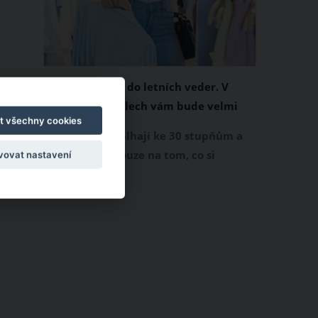
Chladivá móda do letních veder. V
těchto materiálech vám bude velmi
t všechny cookies
příjemně
Když teploty šplhají ke 30 stupňům a
výš, nezáleží pouze na tom, co si
vovat nastavení
obléknete, ale také z čeho je oblečení
ušité. Některé materiály totiž zadržují
teplo a pot, jiné naopak nechají
pokožku dýchat a pomohou vám
zvládnout i opravdu horké dny.
Základem letního šatníku by proto
měly být přírodní nebo funkční
prodyšné tkaniny a volnější střihy.