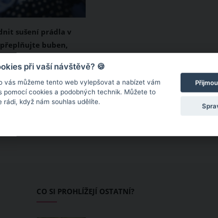
dnit sušení prádla v
epřeplňujte buben,
na aviváž a používejte
ádla je neocenitelný
kies při vaší návštěvě? 🍪
íčky
terý pravidelně
o vás můžeme tento web vylepšovat a nabízet vám
Přijmou
 zejména s příchodem
 s pomocí cookies a podobných technik. Můžete to
 rádi, když nám souhlas udělíte.
 a zimních měsíců.
Spra
i při použití tohoto
pomocníka prádlo
uché a nemuseli jste jej
i žehlit, vyplatí se
vat několik pravidel.
ch vám tedy usnadní
CO SI PROHLÍŽEJÍ OSTATNÍ?
la v sušičce?