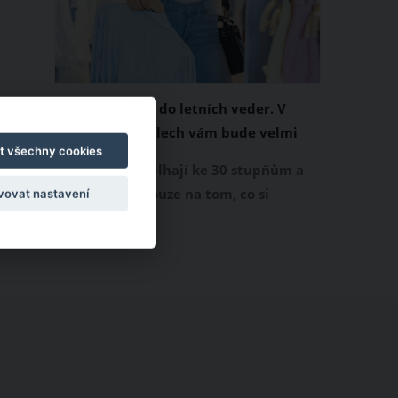
Chladivá móda do letních veder. V
těchto materiálech vám bude velmi
t všechny cookies
příjemně
Když teploty šplhají ke 30 stupňům a
výš, nezáleží pouze na tom, co si
vovat nastavení
obléknete, ale také z čeho je oblečení
ušité. Některé materiály totiž zadržují
teplo a pot, jiné naopak nechají
pokožku dýchat a pomohou vám
zvládnout i opravdu horké dny.
Základem letního šatníku by proto
měly být přírodní nebo funkční
prodyšné tkaniny a volnější střihy.