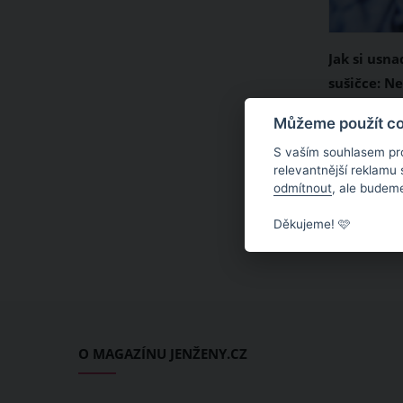
Jak si usna
sušičce: N
zapomeňte 
Sušička pr
Můžeme použít coo
tenisové m
vynález, k
S vaším souhlasem pr
používáme
relevantnější reklamu
odmítnout
, ale budeme
podzimních
Abyste měl
Děkujeme! 🩷
domácího 
dokonale s
následně an
vám dodržo
Která z ni
O MAGAZÍNU JENŽENY.CZ
sušení prád