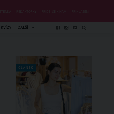
STĚNKA
REDAKTORKY
PŘIDEJ SE K NÁM
PŘIHLÁŠENÍ
KVÍZY
DALŠÍ
ČLÁNEK