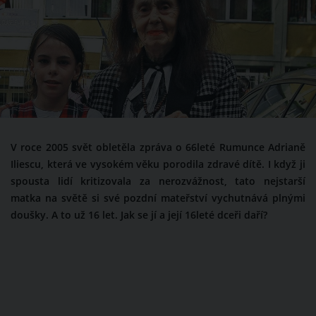
V roce 2005 svět obletěla zpráva o 66leté Rumunce Adrianě
Iliescu, která ve vysokém věku porodila zdravé dítě. I když ji
spousta lidí kritizovala za nerozvážnost, tato nejstarší
matka na světě si své pozdní mateřství vychutnává plnými
doušky. A to už 16 let. Jak se jí a její 16leté dceři daří?