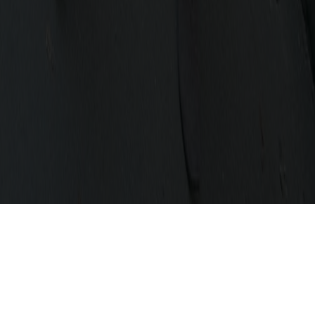
Narozená holčička není Adrianiným