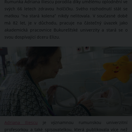
Rumunka Adriana Iliescu porodila díky umělému oplodnění ve
svých 66 letech zdravou holčičku. Svého rozhodnutí stát se
matkou “na stará kolena” nikdy nelitovala. V současné době
má 82 let, je v důchodu, pracuje na částečný úvazek jako
akademická pracovnice Bukurešťské univerzity a stará se o
svou dospívající dceru Elizu.
ZDROJ: REDDIT.COM
Adriana Iliescu
je významnou rumunskou univerzitní
profesorkou a také spisovatelkou, která publikovala více než