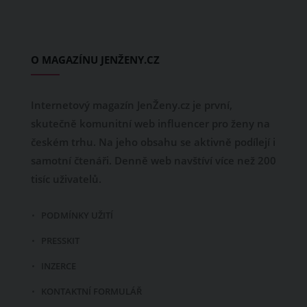
O MAGAZÍNU JENŽENY.CZ
Internetový magazín JenŽeny.cz je první,
skutečně komunitní web influencer pro ženy na
českém trhu. Na jeho obsahu se aktivně podílejí i
samotní čtenáři. Denně web navštíví více než 200
tisíc uživatelů.
PODMÍNKY UŽITÍ
PRESSKIT
INZERCE
KONTAKTNÍ FORMULÁŘ