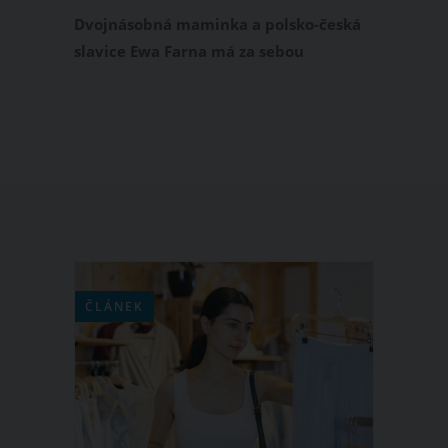
Dvojnásobná maminka a polsko-česká
slavice Ewa Farna má za sebou
šestinedělí. U této příležitosti na svém
instagramovém profilu sdílela video, ve
kterém v náručí drží svou 6týdenní
dcerku Ellu. Nelze si nevšimnout, že
tato malá holčička má ve svém věku
vlásků na rozdávání.
ČLÁNEK