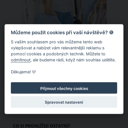
Můžeme použít cookies při vaší návštěvě? 🍪
S vaším souhlasem pro vás můžeme tento web
Chladivá móda do letních veder. V
vylepšovat a nabízet vám relevantnější reklamu s
pomocí cookies a podobných technik. Můžete to
těchto materiálech vám bude velmi
odmítnout
, ale budeme rádi, když nám souhlas udělíte.
příjemně
Když teploty šplhají ke 30 stupňům a
Děkujeme! 🩷
výš, nezáleží pouze na tom, co si
obléknete, ale také z čeho je oblečení
Přijmout všechny cookies
ušité. Některé materiály totiž zadržují
teplo a pot, jiné naopak nechají
Spravovat nastavení
pokožku dýchat a pomohou vám
zvládnout i opravdu horké dny.
Základem letního šatníku by proto
CO SI PROHLÍŽEJÍ OSTATNÍ?