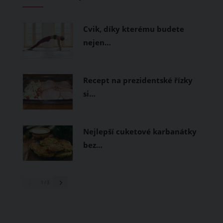
měly být přírodní nebo funkční
prodyšné tkaniny a volnější střihy.
Cvik, díky kterému budete
nejen…
Recept na prezidentské řízky
si…
Nejlepší cuketové karbanátky
bez…
1
/ 3