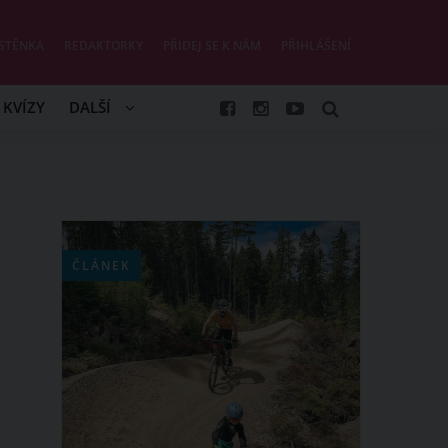
STĚNKA
REDAKTORKY
PŘIDEJ SE K NÁM
PŘIHLÁŠENÍ
KVÍZY
DALŠÍ
ČLÁNEK