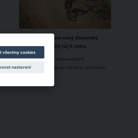
Donovaly – zbrusu nový slovenský
trailpark a dětský ráj k tomu
t všechny cookies
Letní provoz na slovenských
Donovalech funguje už léta, nicméně
vovat nastavení
dosud cílil především na pěší a rodiny s
dětmi. Letos nově se Donovaly zapisují
také na dovolenkové seznamy bikerů,
protože tu vznikl zbrusu nový trailpark,
který svými flowtraily zaujme i
začínající jezdce.