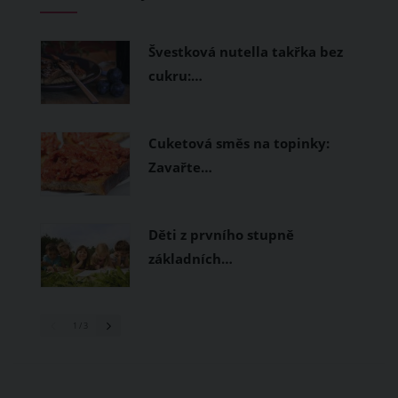
měly být přírodní nebo funkční
prodyšné tkaniny a volnější střihy.
Švestková nutella takřka bez
cukru:…
Cuketová směs na topinky:
Zavařte…
Děti z prvního stupně
základních…
1
/ 3