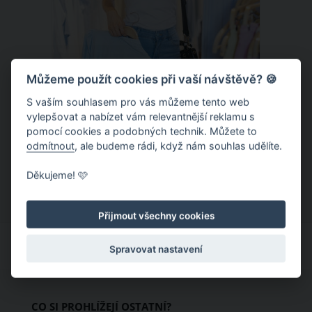
Můžeme použít cookies při vaší návštěvě? 🍪
S vaším souhlasem pro vás můžeme tento web
Chladivá móda do letních veder. V
vylepšovat a nabízet vám relevantnější reklamu s
pomocí cookies a podobných technik. Můžete to
těchto materiálech vám bude velmi
odmítnout
, ale budeme rádi, když nám souhlas udělíte.
příjemně
Když teploty šplhají ke 30 stupňům a
Děkujeme! 🩷
výš, nezáleží pouze na tom, co si
obléknete, ale také z čeho je oblečení
Přijmout všechny cookies
ušité. Některé materiály totiž zadržují
teplo a pot, jiné naopak nechají
Spravovat nastavení
pokožku dýchat a pomohou vám
zvládnout i opravdu horké dny.
Základem letního šatníku by proto
CO SI PROHLÍŽEJÍ OSTATNÍ?