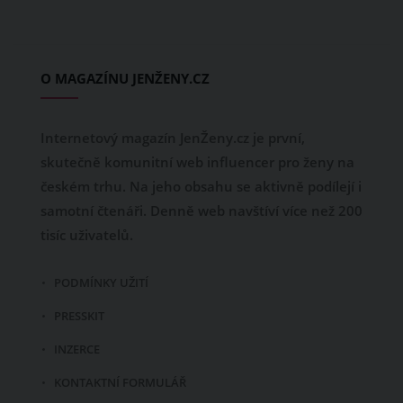
O MAGAZÍNU JENŽENY.CZ
Internetový magazín JenŽeny.cz je první,
skutečně komunitní web influencer pro ženy na
českém trhu. Na jeho obsahu se aktivně podílejí i
samotní čtenáři. Denně web navštíví více než 200
tisíc uživatelů.
PODMÍNKY UŽITÍ
PRESSKIT
INZERCE
KONTAKTNÍ FORMULÁŘ