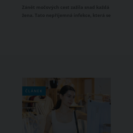
lichořeřišnice i petrželová nať
Zánět močových cest zažila snad každá
žena. Tato nepříjemná infekce, která se
projevuje zejména nepříjemným
pálením při močení a bolestí v
podbřišku, nás postihuje v průběhu
celého roku. Pokud nedůvěřujete
antibiotikům, můžete zánět močových
cest vyléčit i přírodní cestou. Jaké
bylinky a další přírodní přípravky jsou
v tomto případě nejúčinnější?
ČLÁNEK