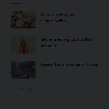
měly být přírodní nebo funkční
prodyšné tkaniny a volnější střihy.
Domácí koláčky ze
šlehačkového…
Módní trendy podzimu 2021:
In budete…
Vysoké Tatry praskají ve švech,
…
1
/ 3