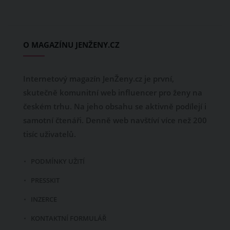
O MAGAZÍNU JENŽENY.CZ
Internetový magazín JenŽeny.cz je první,
skutečně komunitní web influencer pro ženy na
českém trhu. Na jeho obsahu se aktivně podílejí i
samotní čtenáři. Denně web navštíví více než 200
tisíc uživatelů.
PODMÍNKY UŽITÍ
PRESSKIT
INZERCE
KONTAKTNÍ FORMULÁŘ