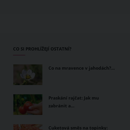
obléknete, ale také z čeho je oblečení
ušité. Některé materiály totiž zadržují
teplo a pot, jiné naopak nechají
pokožku dýchat a pomohou vám
zvládnout i opravdu horké dny.
Základem letního šatníku by proto
CO SI PROHLÍŽEJÍ OSTATNÍ?
měly být přírodní nebo funkční
prodyšné tkaniny a volnější střihy.
Co na mravence v jahodách?…
Praskání rajčat: Jak mu
zabránit a…
Cuketová směs na topinky: