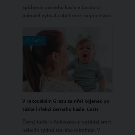
měsíc
Epidemie černého kašle v Česku si
bohužel vybrala oběť mezi nejmenšími
a nejzranitelnější. V okrese Ústí nad
Orlicí tomuto bakteriálnímu
onemocnění podlehlo teprve měsíční
ČLÁNEK
miminko.
V rakouském Grazu zemřel kojenec po
těžké infekci černého kašle. Čeští
vakcinologové proto doporučují
Černý kašel v Rakousku si vyžádal smrt
těhotným ženám očkování
několik týdnů starého miminka. V