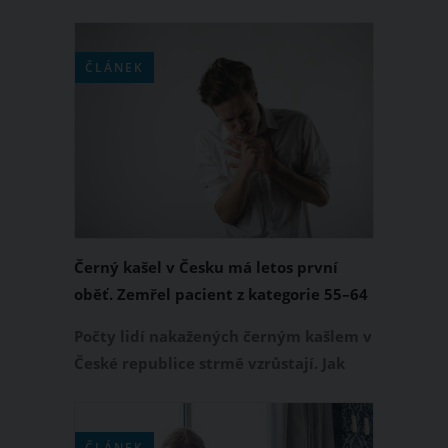
nemocnici v Grazu neboli Štýrském
Hradci zemřel kojenec v důsledku
těžké infekce černého kašle. Tuto
ČLÁNEK
smutnou zprávu přinesl v úterý 19.
března 2024 rakouský list Kleine
Zeitung.
Černý kašel v Česku má letos první
oběť. Zemřel pacient z kategorie 55–64
let
Počty lidí nakažených černým kašlem v
České republice strmě vzrůstají. Jak
informovala ČTK, v letošním roce již
bohužel s tímto onemocněním zemřel
první člověk. Šlo o pacienta z věkové
ČLÁNEK